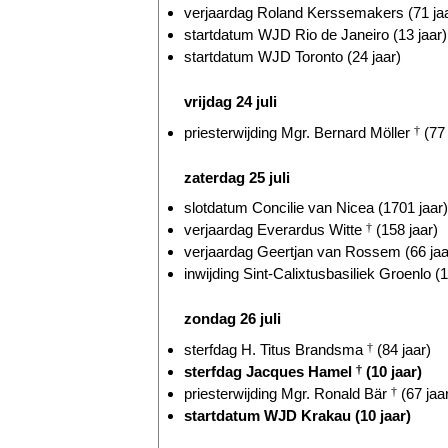
verjaardag Roland Kerssemakers (71 ja
startdatum WJD Rio de Janeiro (13 jaar)
startdatum WJD Toronto (24 jaar)
vrijdag 24 juli
priesterwijding Mgr. Bernard Möller
†
(77 
zaterdag 25 juli
slotdatum Concilie van Nicea (1701 jaar)
verjaardag Everardus Witte
†
(158 jaar)
verjaardag Geertjan van Rossem (66 jaa
inwijding Sint-Calixtusbasiliek Groenlo (1
zondag 26 juli
sterfdag H. Titus Brandsma
†
(84 jaar)
sterfdag Jacques Hamel
†
(10 jaar)
priesterwijding Mgr. Ronald Bär
†
(67 jaa
startdatum WJD Krakau (10 jaar)