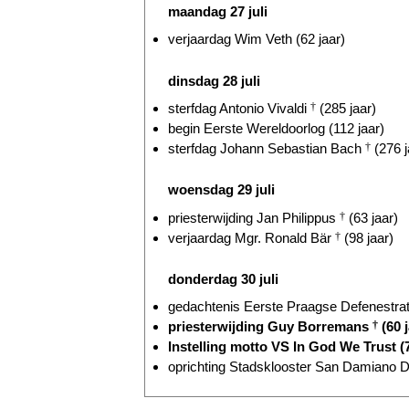
maandag 27 juli
verjaardag Wim Veth (62 jaar)
dinsdag 28 juli
sterfdag Antonio Vivaldi
†
(285 jaar)
begin Eerste Wereldoorlog (112 jaar)
sterfdag Johann Sebastian Bach
†
(276 j
woensdag 29 juli
priesterwijding Jan Philippus
†
(63 jaar)
verjaardag Mgr. Ronald Bär
†
(98 jaar)
donderdag 30 juli
gedachtenis Eerste Praagse Defenestrati
priesterwijding Guy Borremans
†
(60 j
Instelling motto VS In God We Trust (7
oprichting Stadsklooster San Damiano D