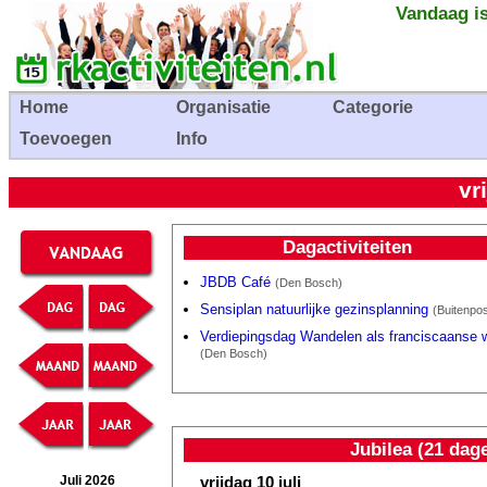
Vandaag is
Home
Organisatie
Categorie
Toevoegen
Info
vr
Dagactiviteiten
JBDB Café
(Den Bosch)
Sensiplan natuurlijke gezinsplanning
(Buitenpos
Verdiepingsdag Wandelen als franciscaanse 
(Den Bosch)
Jubilea (21 dag
vrijdag 10 juli
Juli 2026