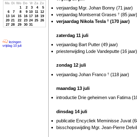
Ma
Di
Wo
Do
Vr
Za
Zo
verjaardag Mgr. Johan Bonny (71 jaar)
1
2
3
4
5
6
7
8
9
10
11
12
verjaardag Montserrat Grases
†
(85 jaar
13
14
15
16
17
18
19
20
21
22
23
24
25
26
verjaardag Nikola Tesla
†
(170 jaar)
27
28
29
30
31
zaterdag 11 juli
lezingen
verjaardag Bart Putter (49 jaar)
vrijdag 10 juli
priesterwijding Lode Vandeputte (16 jaar)
zondag 12 juli
verjaardag Johan Franco
†
(118 jaar)
maandag 13 juli
introductie Drie geheimen van Fatima (10
dinsdag 14 juli
publicatie Encycliek Meminisse Juvat (68
bisschopswijding Mgr. Jean-Pierre Delvill