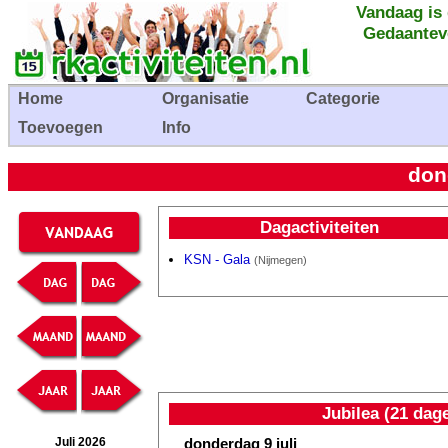
Vandaag is
Gedaantev
Home
Organisatie
Categorie
Toevoegen
Info
don
Dagactiviteiten
KSN - Gala
(Nijmegen)
Jubilea (21 dag
donderdag 9 juli
Juli 2026