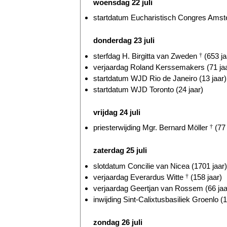
woensdag 22 juli
startdatum Eucharistisch Congres Amst
donderdag 23 juli
sterfdag H. Birgitta van Zweden
†
(653 ja
verjaardag Roland Kerssemakers (71 ja
startdatum WJD Rio de Janeiro (13 jaar)
startdatum WJD Toronto (24 jaar)
vrijdag 24 juli
priesterwijding Mgr. Bernard Möller
†
(77 
zaterdag 25 juli
slotdatum Concilie van Nicea (1701 jaar)
verjaardag Everardus Witte
†
(158 jaar)
verjaardag Geertjan van Rossem (66 jaa
inwijding Sint-Calixtusbasiliek Groenlo (1
zondag 26 juli