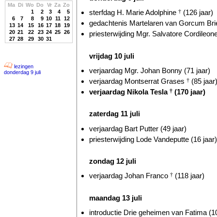
Ma
Di
Wo
Do
Vr
Za
Zo
sterfdag H. Marie Adolphine
†
(126 jaar)
1
2
3
4
5
6
7
8
9
10
11
12
gedachtenis Martelaren van Gorcum Briel
13
14
15
16
17
18
19
20
21
22
23
24
25
26
priesterwijding Mgr. Salvatore Cordileone
27
28
29
30
31
vrijdag 10 juli
lezingen
verjaardag Mgr. Johan Bonny (71 jaar)
donderdag 9 juli
verjaardag Montserrat Grases
†
(85 jaar
verjaardag Nikola Tesla
†
(170 jaar)
zaterdag 11 juli
verjaardag Bart Putter (49 jaar)
priesterwijding Lode Vandeputte (16 jaar)
zondag 12 juli
verjaardag Johan Franco
†
(118 jaar)
maandag 13 juli
introductie Drie geheimen van Fatima (10