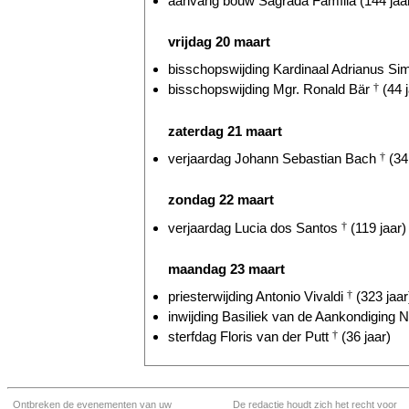
aanvang bouw Sagrada Família (144 jaa
vrijdag 20 maart
bisschopswijding Kardinaal Adrianus Si
bisschopswijding Mgr. Ronald Bär
†
(44 j
zaterdag 21 maart
verjaardag Johann Sebastian Bach
†
(34
zondag 22 maart
verjaardag Lucia dos Santos
†
(119 jaar)
maandag 23 maart
priesterwijding Antonio Vivaldi
†
(323 jaar
inwijding Basiliek van de Aankondiging N
sterfdag Floris van der Putt
†
(36 jaar)
Ontbreken de evenementen van uw
De redactie houdt zich het recht voor