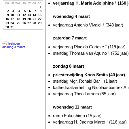
verjaardag H. Marie Adolphine
†
(160 j
Ma
Di
Wo
Do
Vr
Za
Zo
1
2
3
4
5
6
7
8
9
10
11
12
13
14
15
woensdag 4 maart
16
17
18
19
20
21
22
23
24
25
26
27
28
29
verjaardag Antonio Vivaldi
†
(348 jaar)
30
31
zaterdag 7 maart
lezingen
verjaardag Placido Cortese
†
(119 jaar)
dinsdag 3 maart
sterfdag Thomas van Aquino
†
(752 jaar)
zondag 8 maart
priesterwijding Koos Smits (40 jaar)
sterfdag Mgr. Ronald Bär
†
(1 jaar)
kathedraalverheffing Nicolaasbasiliek A
verjaardag Theo Lamers (55 jaar)
woensdag 11 maart
ramp Fukushima (15 jaar)
verjaardag H. Jacinta Marto
†
(116 jaar)