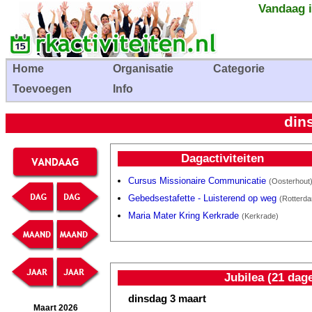
Vandaag i
Home
Organisatie
Categorie
Toevoegen
Info
din
Dagactiviteiten
Cursus Missionaire Communicatie
(Oosterhout
Gebedsestafette - Luisterend op weg
(Rotterd
Maria Mater Kring Kerkrade
(Kerkrade)
Jubilea (21 dag
dinsdag 3 maart
Maart 2026