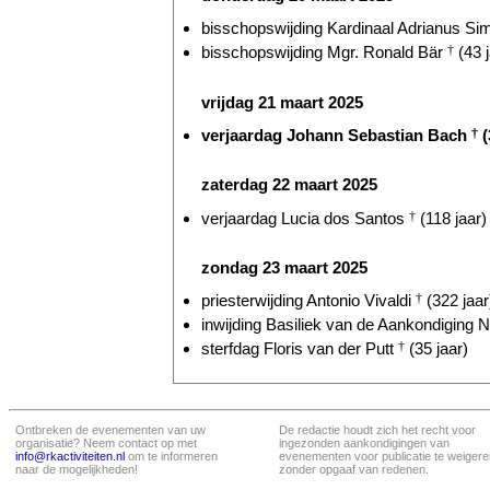
bisschopswijding Kardinaal Adrianus Si
bisschopswijding Mgr. Ronald Bär
†
(43 j
vrijdag 21 maart 2025
verjaardag Johann Sebastian Bach
†
(
zaterdag 22 maart 2025
verjaardag Lucia dos Santos
†
(118 jaar)
zondag 23 maart 2025
priesterwijding Antonio Vivaldi
†
(322 jaar
inwijding Basiliek van de Aankondiging N
sterfdag Floris van der Putt
†
(35 jaar)
Ontbreken de evenementen van uw
De redactie houdt zich het recht voor
organisatie? Neem contact op met
ingezonden aankondigingen van
info@rkactiviteiten.nl
om te informeren
evenementen voor publicatie te weigere
naar de mogelijkheden!
zonder opgaaf van redenen.