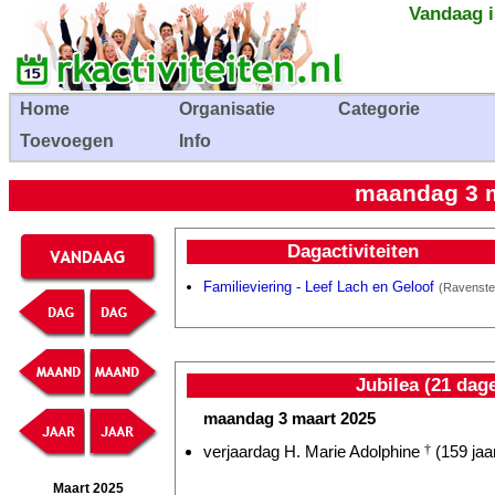
Vandaag i
Home
Organisatie
Categorie
Toevoegen
Info
maandag 3 m
Dagactiviteiten
Familieviering - Leef Lach en Geloof
(Ravenste
Jubilea (21 dag
maandag 3 maart 2025
verjaardag H. Marie Adolphine
†
(159 jaa
Maart 2025