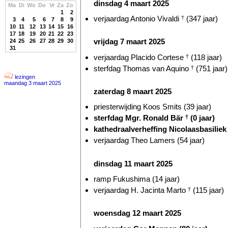
dinsdag 4 maart 2025
Ma
Di
Wo
Do
Vr
Za
Zo
1
2
verjaardag Antonio Vivaldi
†
(347 jaar)
3
4
5
6
7
8
9
10
11
12
13
14
15
16
17
18
19
20
21
22
23
vrijdag 7 maart 2025
24
25
26
27
28
29
30
31
verjaardag Placido Cortese
†
(118 jaar)
sterfdag Thomas van Aquino
†
(751 jaar)
lezingen
maandag 3 maart 2025
zaterdag 8 maart 2025
priesterwijding Koos Smits (39 jaar)
sterfdag Mgr. Ronald Bär
†
(0 jaar)
kathedraalverheffing Nicolaasbasiliek
verjaardag Theo Lamers (54 jaar)
dinsdag 11 maart 2025
ramp Fukushima (14 jaar)
verjaardag H. Jacinta Marto
†
(115 jaar)
woensdag 12 maart 2025