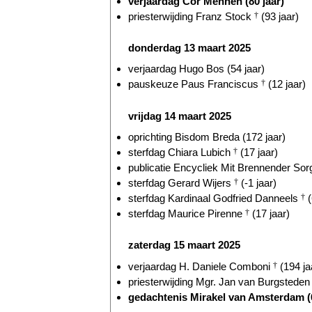
verjaardag Cor Mennen (80 jaar)
priesterwijding Franz Stock
†
(93 jaar)
donderdag 13 maart 2025
verjaardag Hugo Bos (54 jaar)
pauskeuze Paus Franciscus
†
(12 jaar)
vrijdag 14 maart 2025
oprichting Bisdom Breda (172 jaar)
sterfdag Chiara Lubich
†
(17 jaar)
publicatie Encycliek Mit Brennender Sorg
sterfdag Gerard Wijers
†
(-1 jaar)
sterfdag Kardinaal Godfried Danneels
†
(
sterfdag Maurice Pirenne
†
(17 jaar)
zaterdag 15 maart 2025
verjaardag H. Daniele Comboni
†
(194 ja
priesterwijding Mgr. Jan van Burgsteden 
gedachtenis Mirakel van Amsterdam (6