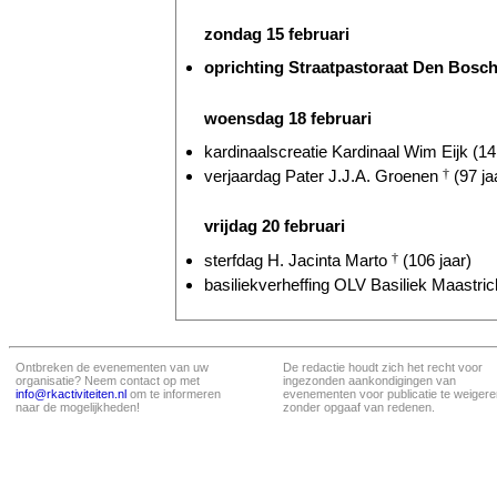
zondag 15 februari
oprichting Straatpastoraat Den Bosch 
woensdag 18 februari
kardinaalscreatie Kardinaal Wim Eijk (14 
verjaardag Pater J.J.A. Groenen
†
(97 ja
vrijdag 20 februari
sterfdag H. Jacinta Marto
†
(106 jaar)
basiliekverheffing OLV Basiliek Maastrich
Ontbreken de evenementen van uw
De redactie houdt zich het recht voor
organisatie? Neem contact op met
ingezonden aankondigingen van
info@rkactiviteiten.nl
om te informeren
evenementen voor publicatie te weigere
naar de mogelijkheden!
zonder opgaaf van redenen.