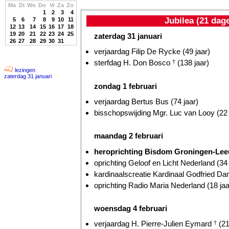
Ma
Di
Wo
Do
Vr
Za
Zo
1
2
3
4
Jubilea (21 dag
5
6
7
8
9
10
11
12
13
14
15
16
17
18
19
20
21
22
23
24
25
zaterdag 31 januari
26
27
28
29
30
31
verjaardag Filip De Rycke (49 jaar)
sterfdag H. Don Bosco
†
(138 jaar)
lezingen
zaterdag 31 januari
zondag 1 februari
verjaardag Bertus Bus (74 jaar)
bisschopswijding Mgr. Luc van Looy (22 
maandag 2 februari
heroprichting Bisdom Groningen-Leeu
oprichting Geloof en Licht Nederland (34 
kardinaalscreatie Kardinaal Godfried D
oprichting Radio Maria Nederland (18 jaa
woensdag 4 februari
verjaardag H. Pierre-Julien Eymard
†
(21