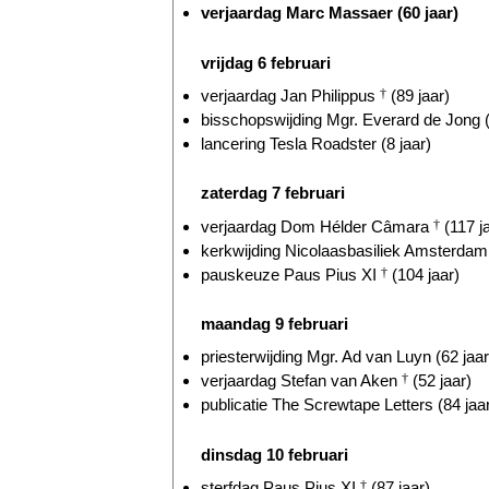
verjaardag Marc Massaer (60 jaar)
vrijdag 6 februari
verjaardag Jan Philippus
†
(89 jaar)
bisschopswijding Mgr. Everard de Jong (
lancering Tesla Roadster (8 jaar)
zaterdag 7 februari
verjaardag Dom Hélder Câmara
†
(117 j
kerkwijding Nicolaasbasiliek Amsterdam 
pauskeuze Paus Pius XI
†
(104 jaar)
maandag 9 februari
priesterwijding Mgr. Ad van Luyn (62 jaar
verjaardag Stefan van Aken
†
(52 jaar)
publicatie The Screwtape Letters (84 jaa
dinsdag 10 februari
sterfdag Paus Pius XI
†
(87 jaar)