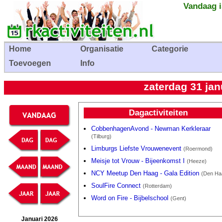
Vandaag i
Home
Organisatie
Categorie
Toevoegen
Info
zaterdag 31 jan
Dagactiviteiten
CobbenhagenAvond - Newman Kerkleraar
(Tilburg)
Limburgs Liefste Vrouwenevent
(Roermond)
Meisje tot Vrouw - Bijeenkomst I
(Heeze)
NCY Meetup Den Haag - Gala Edition
(Den Ha
SoulFire Connect
(Rotterdam)
Word on Fire - Bijbelschool
(Gent)
Januari 2026