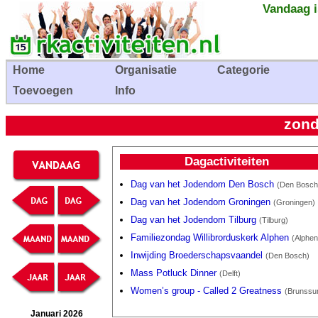
Vandaag i
Home
Organisatie
Categorie
Toevoegen
Info
zond
Dagactiviteiten
Dag van het Jodendom Den Bosch
(Den Bosch
Dag van het Jodendom Groningen
(Groningen)
Dag van het Jodendom Tilburg
(Tilburg)
Familiezondag Willibrorduskerk Alphen
(Alphen
Inwijding Broederschapsvaandel
(Den Bosch)
Mass Potluck Dinner
(Delft)
Women’s group - Called 2 Greatness
(Brunssu
Januari 2026