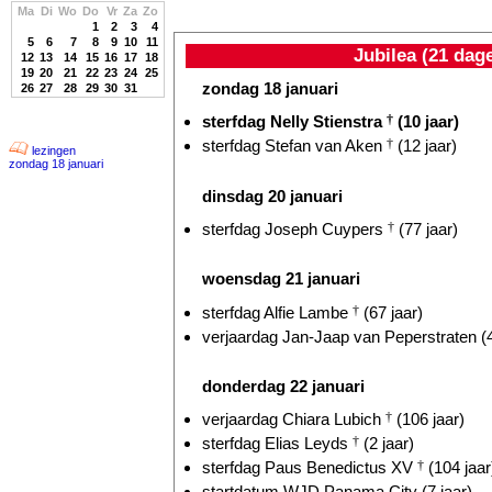
Ma
Di
Wo
Do
Vr
Za
Zo
1
2
3
4
5
6
7
8
9
10
11
Jubilea (21 dag
12
13
14
15
16
17
18
19
20
21
22
23
24
25
zondag 18 januari
26
27
28
29
30
31
sterfdag Nelly Stienstra
†
(10 jaar)
sterfdag Stefan van Aken
†
(12 jaar)
lezingen
zondag 18 januari
dinsdag 20 januari
sterfdag Joseph Cuypers
†
(77 jaar)
woensdag 21 januari
sterfdag Alfie Lambe
†
(67 jaar)
verjaardag Jan-Jaap van Peperstraten (4
donderdag 22 januari
verjaardag Chiara Lubich
†
(106 jaar)
sterfdag Elias Leyds
†
(2 jaar)
sterfdag Paus Benedictus XV
†
(104 jaar
startdatum WJD Panama City (7 jaar)