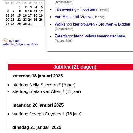
(Amsterdam)
Ma
Di
Wo
Do
Vr
Za
Zo
1
2
3
4
5
Taize-viering - Troosten
(Helvoirt)
6
7
8
9
10
11
12
13
14
15
16
17
18
19
Van Meisje tot Vrouw
(Heeze)
20
21
22
23
24
25
26
27
28
29
30
31
Workshop bier brouwen - Brouwen & Bidden
(Oosterhout)
Zaterdagochtend Volwassenencatechese
lezingen
(Maastricht)
zaterdag 18 januari 2025
Jubilea (21 dagen)
zaterdag 18 januari 2025
sterfdag Nelly Stienstra
†
(9 jaar)
sterfdag Stefan van Aken
†
(11 jaar)
maandag 20 januari 2025
sterfdag Joseph Cuypers
†
(76 jaar)
dinsdag 21 januari 2025