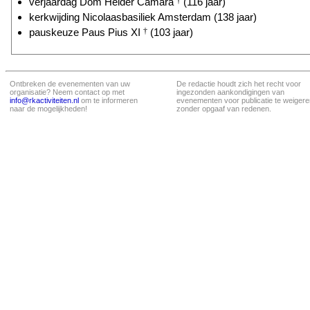
verjaardag Dom Hélder Câmara
†
(116 jaar)
kerkwijding Nicolaasbasiliek Amsterdam (138 jaar)
pauskeuze Paus Pius XI
†
(103 jaar)
Ontbreken de evenementen van uw
De redactie houdt zich het recht voor
organisatie? Neem contact op met
ingezonden aankondigingen van
info@rkactiviteiten.nl
om te informeren
evenementen voor publicatie te weigere
naar de mogelijkheden!
zonder opgaaf van redenen.