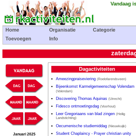
Vandaag is
Home
Organisatie
Categorie
Toevoegen
Info
zaterda
Dagactiviteiten
Ameezingpraiseviering
(Roelofarendsveen)
Bijeenkomst Karmelgemeenschap Volendam
(Volendam)
Discovering Thomas Aquinas
(Utrecht)
Fidesco ontmoetingsdag
(Voorhout)
Leer Gregoriaans van blad zingen
(Heilig
Landstichting)
Oecumenische studiemiddag
(Nieuwkuijk)
Student Chaplaincy - Prayer christian unity
Januari 2025