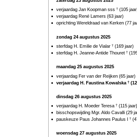
zaterdag 23 augustus 2025
verjaardag Jan Koopman sss
†
(105 jaar
verjaardag René Lamers (63 jaar)
oprichting Wereldraad van Kerken (77 ja
zondag 24 augustus 2025
sterfdag H. Emilie de Vialar
†
(169 jaar)
sterfdag H. Jeanne-Antide Thouret
†
(199
maandag 25 augustus 2025
verjaardag Fer van der Reijken (65 jaar)
verjaardag H. Faustina Kowalska
†
(12
dinsdag 26 augustus 2025
verjaardag H. Moeder Teresa
†
(115 jaar
bisschopswijding Mgr. Aldo Cavalli (29 ja
pauskeuze Paus Johannes Paulus I
†
(4
woensdag 27 augustus 2025