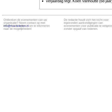
verjaardag Mgr. Koen Vanhoutte (68 jaar
Ontbreken de evenementen van uw
De redactie houdt zich het recht voor
organisatie? Neem contact op met
ingezonden aankondigingen van
info@rkactiviteiten.nl
om te informeren
evenementen voor publicatie te weigere
naar de mogelijkheden!
zonder opgaaf van redenen.