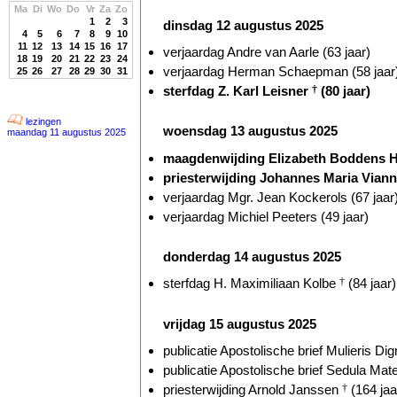
Ma
Di
Wo
Do
Vr
Za
Zo
1
2
3
dinsdag 12 augustus 2025
4
5
6
7
8
9
10
11
12
13
14
15
16
17
verjaardag Andre van Aarle (63 jaar)
18
19
20
21
22
23
24
verjaardag Herman Schaepman (58 jaar
25
26
27
28
29
30
31
sterfdag Z. Karl Leisner
†
(80 jaar)
lezingen
woensdag 13 augustus 2025
maandag 11 augustus 2025
maagdenwijding Elizabeth Boddens Ho
priesterwijding Johannes Maria Vian
verjaardag Mgr. Jean Kockerols (67 jaar
verjaardag Michiel Peeters (49 jaar)
donderdag 14 augustus 2025
sterfdag H. Maximiliaan Kolbe
†
(84 jaar)
vrijdag 15 augustus 2025
publicatie Apostolische brief Mulieris Dig
publicatie Apostolische brief Sedula Mate
priesterwijding Arnold Janssen
†
(164 jaa