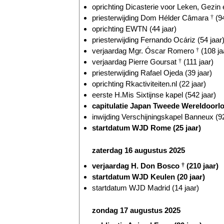
oprichting Dicasterie voor Leken, Gezin 
priesterwijding Dom Hélder Câmara
†
(94
oprichting EWTN (44 jaar)
priesterwijding Fernando Ocáriz (54 jaar
verjaardag Mgr. Óscar Romero
†
(108 ja
verjaardag Pierre Goursat
†
(111 jaar)
priesterwijding Rafael Ojeda (39 jaar)
oprichting Rkactiviteiten.nl (22 jaar)
eerste H.Mis Sixtijnse kapel (542 jaar)
capitulatie Japan Tweede Wereldoorlog
inwijding Verschijningskapel Banneux (92
startdatum WJD Rome (25 jaar)
zaterdag 16 augustus 2025
verjaardag H. Don Bosco
†
(210 jaar)
startdatum WJD Keulen (20 jaar)
startdatum WJD Madrid (14 jaar)
zondag 17 augustus 2025