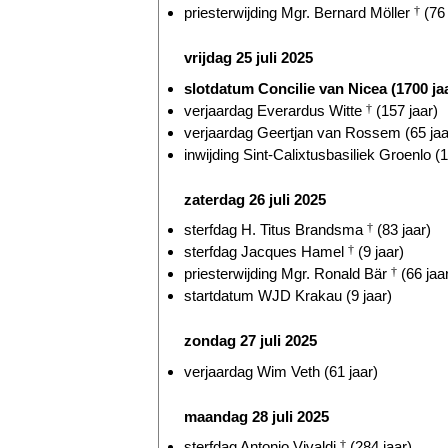
priesterwijding Mgr. Bernard Möller
†
(76 
vrijdag 25 juli 2025
slotdatum Concilie van Nicea (1700 ja
verjaardag Everardus Witte
†
(157 jaar)
verjaardag Geertjan van Rossem (65 jaa
inwijding Sint-Calixtusbasiliek Groenlo (1
zaterdag 26 juli 2025
sterfdag H. Titus Brandsma
†
(83 jaar)
sterfdag Jacques Hamel
†
(9 jaar)
priesterwijding Mgr. Ronald Bär
†
(66 jaa
startdatum WJD Krakau (9 jaar)
zondag 27 juli 2025
verjaardag Wim Veth (61 jaar)
maandag 28 juli 2025
sterfdag Antonio Vivaldi
†
(284 jaar)