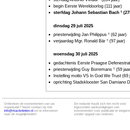
begin Eerste Wereldoorlog (111 jaar)
sterfdag Johann Sebastian Bach
†
(27
dinsdag 29 juli 2025
priesterwijding Jan Philippus
†
(62 jaar)
verjaardag Mgr. Ronald Bär
†
(97 jaar)
woensdag 30 juli 2025
gedachtenis Eerste Praagse Defenestrati
priesterwijding Guy Borremans
†
(59 jaar
Instelling motto VS In God We Trust (69 
oprichting Stadsklooster San Damiano D
Ontbreken de evenementen van uw
De redactie houdt zich het recht voor
organisatie? Neem contact op met
ingezonden aankondigingen van
info@rkactiviteiten.nl
om te informeren
evenementen voor publicatie te weigere
naar de mogelijkheden!
zonder opgaaf van redenen.