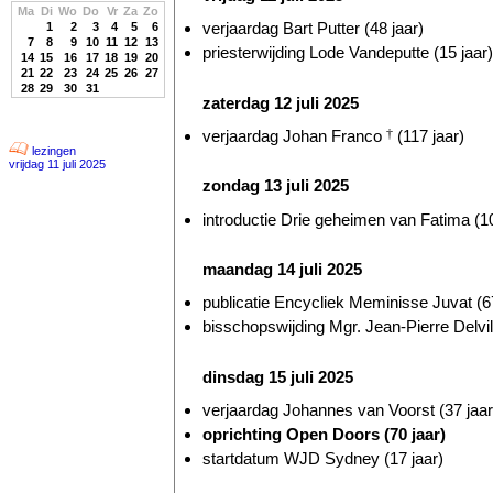
Ma
Di
Wo
Do
Vr
Za
Zo
verjaardag Bart Putter (48 jaar)
1
2
3
4
5
6
7
8
9
10
11
12
13
priesterwijding Lode Vandeputte (15 jaar)
14
15
16
17
18
19
20
21
22
23
24
25
26
27
28
29
30
31
zaterdag 12 juli 2025
verjaardag Johan Franco
†
(117 jaar)
lezingen
vrijdag 11 juli 2025
zondag 13 juli 2025
introductie Drie geheimen van Fatima (10
maandag 14 juli 2025
publicatie Encycliek Meminisse Juvat (67
bisschopswijding Mgr. Jean-Pierre Delvill
dinsdag 15 juli 2025
verjaardag Johannes van Voorst (37 jaar
oprichting Open Doors (70 jaar)
startdatum WJD Sydney (17 jaar)