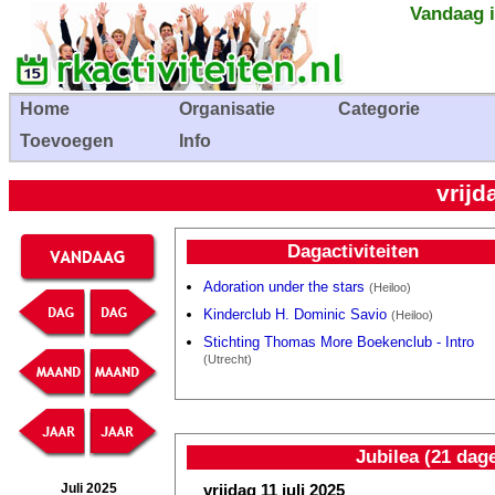
Vandaag i
Home
Organisatie
Categorie
Toevoegen
Info
vrijd
Dagactiviteiten
Adoration under the stars
(Heiloo)
Kinderclub H. Dominic Savio
(Heiloo)
Stichting Thomas More Boekenclub - Intro
(Utrecht)
Jubilea (21 dag
vrijdag 11 juli 2025
Juli 2025