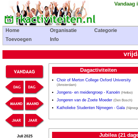
Vandaag i
Home
Organisatie
Categorie
Toevoegen
Info
vrijd
Dagactiviteiten
Choir of Merton College Oxford University
(Amsterdam)
Jongens- en meidengroep - Kanoën
(Heiloo)
Jongeren van de Zoete Moeder
(Den Bosch)
Katholieke Studenten Nijmegen - Gala
(Nijmeg
Jubilea (21 dag
Juli 2025