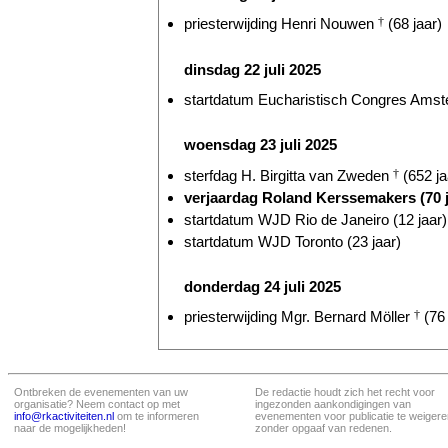
priesterwijding Henri Nouwen
†
(68 jaar)
dinsdag 22 juli 2025
startdatum Eucharistisch Congres Amst
woensdag 23 juli 2025
sterfdag H. Birgitta van Zweden
†
(652 ja
verjaardag Roland Kerssemakers (70 j
startdatum WJD Rio de Janeiro (12 jaar)
startdatum WJD Toronto (23 jaar)
donderdag 24 juli 2025
priesterwijding Mgr. Bernard Möller
†
(76 
Ontbreken de evenementen van uw
De redactie houdt zich het recht voor
organisatie? Neem contact op met
ingezonden aankondigingen van
info@rkactiviteiten.nl
om te informeren
evenementen voor publicatie te weigere
naar de mogelijkheden!
zonder opgaaf van redenen.