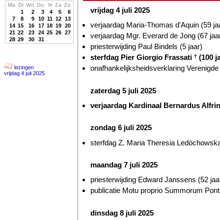
Ma
Di
Wo
Do
Vr
Za
Zo
vrijdag 4 juli 2025
1
2
3
4
5
6
7
8
9
10
11
12
13
verjaardag Maria-Thomas d'Aquin (59 ja
14
15
16
17
18
19
20
21
22
23
24
25
26
27
verjaardag Mgr. Everard de Jong (67 jaa
28
29
30
31
priesterwijding Paul Bindels (5 jaar)
sterfdag Pier Giorgio Frassati
†
(100 j
onafhankelijksheidsverklaring Verenigde 
lezingen
vrijdag 4 juli 2025
zaterdag 5 juli 2025
verjaardag Kardinaal Bernardus Alfri
zondag 6 juli 2025
sterfdag Z. Maria Theresia Ledóchowsk
maandag 7 juli 2025
priesterwijding Edward Janssens (52 jaa
publicatie Motu proprio Summorum Ponti
dinsdag 8 juli 2025