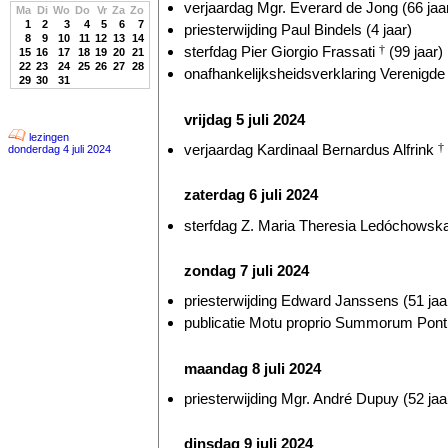
verjaardag Mgr. Everard de Jong (66 jaa
Ma
Di
Wo
Do
Vr
Za
Zo
1
2
3
4
5
6
7
priesterwijding Paul Bindels (4 jaar)
8
9
10
11
12
13
14
sterfdag Pier Giorgio Frassati
†
(99 jaar)
15
16
17
18
19
20
21
22
23
24
25
26
27
28
onafhankelijksheidsverklaring Verenigde 
29
30
31
vrijdag 5 juli 2024
lezingen
verjaardag Kardinaal Bernardus Alfrink
†
donderdag 4 juli 2024
zaterdag 6 juli 2024
sterfdag Z. Maria Theresia Ledóchowsk
zondag 7 juli 2024
priesterwijding Edward Janssens (51 jaa
publicatie Motu proprio Summorum Ponti
maandag 8 juli 2024
priesterwijding Mgr. André Dupuy (52 jaa
dinsdag 9 juli 2024