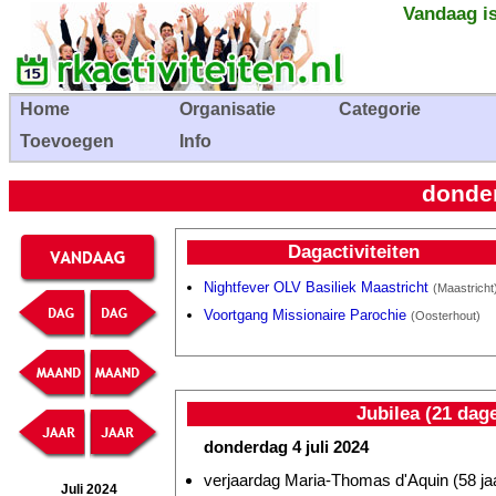
Vandaag is
Home
Organisatie
Categorie
Toevoegen
Info
donder
Dagactiviteiten
Nightfever OLV Basiliek Maastricht
(Maastricht
Voortgang Missionaire Parochie
(Oosterhout)
Jubilea (21 dag
donderdag 4 juli 2024
verjaardag Maria-Thomas d'Aquin (58 ja
Juli 2024