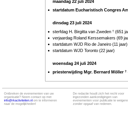
maandag 22 juli 2024
startdatum Eucharistisch Congres Am
dinsdag 23 juli 2024
sterfdag H. Birgitta van Zweden
†
(651 ja
verjaardag Roland Kerssemakers (69 ja
startdatum WJD Rio de Janeiro (11 jaar)
startdatum WJD Toronto (22 jaar)
woensdag 24 juli 2024
priesterwijding Mgr. Bernard Möller
†
Ontbreken de evenementen van uw
De redactie houdt zich het recht voor
organisatie? Neem contact op met
ingezonden aankondigingen van
info@rkactiviteiten.nl
om te informeren
evenementen voor publicatie te weigere
naar de mogelijkheden!
zonder opgaaf van redenen.