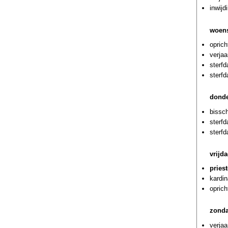
inwijd
woens
oprich
verja
sterf
sterf
donde
bissch
sterf
sterf
vrijd
pries
kardin
oprich
zonda
verjaa