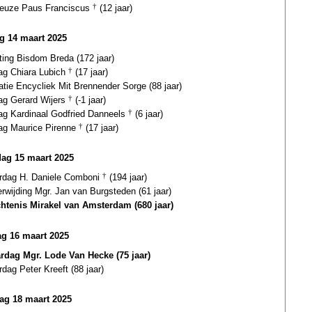
euze Paus Franciscus
†
(12 jaar)
ag 14 maart 2025
ting Bisdom Breda (172 jaar)
dag Chiara Lubich
†
(17 jaar)
atie Encycliek Mit Brennender Sorge (88 jaar)
dag Gerard Wijers
†
(-1 jaar)
dag Kardinaal Godfried Danneels
†
(6 jaar)
dag Maurice Pirenne
†
(17 jaar)
dag 15 maart 2025
ardag H. Daniele Comboni
†
(194 jaar)
erwijding Mgr. Jan van Burgsteden (61 jaar)
htenis Mirakel van Amsterdam (680 jaar)
g 16 maart 2025
ardag Mgr. Lode Van Hecke (75 jaar)
rdag Peter Kreeft (88 jaar)
ag 18 maart 2025