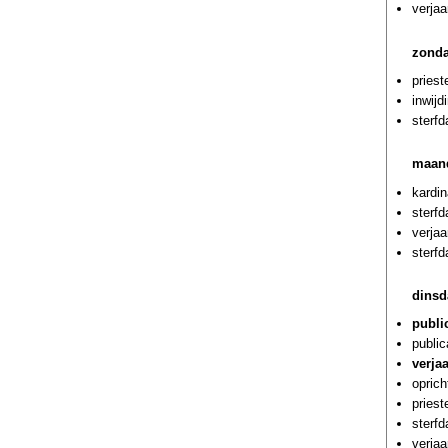
verja
zonda
priest
inwijd
sterfd
maand
kardin
sterf
verjaa
sterf
dinsd
publi
public
verja
oprich
priest
sterf
verjaa