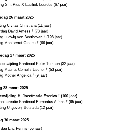
ing Sint Pius X basiliek Lourdes (67 jaar)
dag 26 maart 2025
ting Civitas Christiana (11 jaar)
ardag David Amess
†
(73 jaar)
dag Ludwig von Beethoven
†
(198 jaar)
dag Montserrat Grases
†
(66 jaar)
rdag 27 maart 2025
opswijding Kardinaal Peter Turkson (32 jaar)
dag Maurits Cornelis Escher
†
(53 jaar)
dag Mother Angelica
†
(9 jaar)
ag 28 maart 2025
terwijding H. Jozefmaria Escrivá
†
(100 jaar)
aalscreatie Kardinaal Bernardus Alfrink
†
(65 jaar)
ting Uitgeverij Betsaida (12 jaar)
g 30 maart 2025
rdag Eric Fennis (55 jaar)