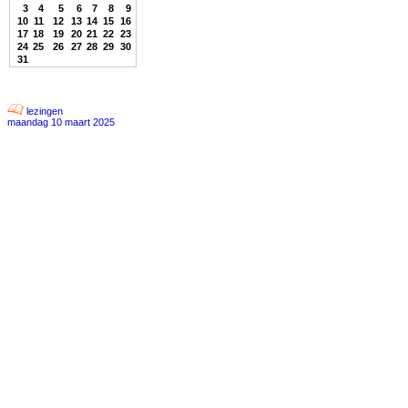
3
4
5
6
7
8
9
10
11
12
13
14
15
16
17
18
19
20
21
22
23
24
25
26
27
28
29
30
31
lezingen
maandag 10 maart 2025