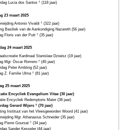
ardag Lucia dos Santos
†
(118 jaar)
g 23 maart 2025
erwijding Antonio Vivaldi
†
(322 jaar)
ing Basiliek van de Aankondiging Nazareth (56 jaar)
ag Floris van der Putt
†
(35 jaar)
ag 24 maart 2025
aalscreatie Kardinaal Stanislaw Dziwisz (19 jaar)
dag Mgr. Óscar Romero
†
(45 jaar)
rdag Peter Ambting (52 jaar)
dag Z. Familie Ulma
†
(81 jaar)
ag 25 maart 2025
catie Encycliek Evangelium Vitae (30 jaar)
atie Encycliek Redemptoris Mater (38 jaar)
ardag Gerard Wijers
†
(70 jaar)
ting Instituut van het Vleesgeworden Woord (41 jaar)
erwijding Mgr. Athanasius Schneider (35 jaar)
dag Pierre Goursat
†
(34 jaar)
rdag Sander Kesseler (44 jaar)