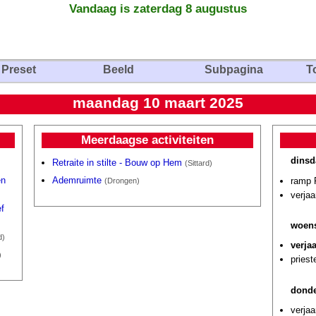
Vandaag is zaterdag 8 augustus
Preset
Beeld
Subpagina
T
maandag 10 maart 2025
Meerdaagse activiteiten
dinsd
Retraite in stilte - Bouw op Hem
(Sittard)
en
Ademruimte
ramp 
(Drongen)
verja
f
woens
d)
verja
)
priest
donde
verjaa