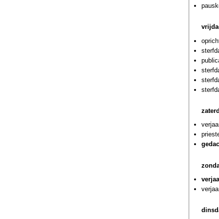
pausk
vrijd
oprich
sterf
public
sterf
sterf
sterf
zater
verja
priest
gedac
zonda
verja
verjaa
dinsd