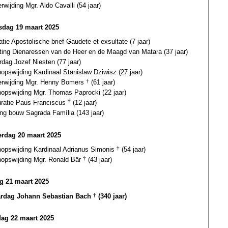
erwijding Mgr. Aldo Cavalli (54 jaar)
dag 19 maart 2025
atie Apostolische brief Gaudete et exsultate (7 jaar)
hting Dienaressen van de Heer en de Maagd van Matara (37 jaar)
rdag Jozef Niesten (77 jaar)
opswijding Kardinaal Stanislaw Dziwisz (27 jaar)
terwijding Mgr. Henny Bomers
†
(61 jaar)
hopswijding Mgr. Thomas Paprocki (22 jaar)
uratie Paus Franciscus
†
(12 jaar)
ng bouw Sagrada Família (143 jaar)
rdag 20 maart 2025
hopswijding Kardinaal Adrianus Simonis
†
(54 jaar)
hopswijding Mgr. Ronald Bär
†
(43 jaar)
ag 21 maart 2025
ardag Johann Sebastian Bach
†
(340 jaar)
dag 22 maart 2025