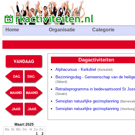
Home
Organisatie
Categorie
Dagactiviteiten
Alphacursus - Kerkdriel
(Kerkdriel)
Bezinningsdag - Gemeenschap van de heilig
(Sittard)
Retraiteprogramma in bedevaartsoord St Joze
(Smakt)
Sensiplan natuurlijke gezinsplanning
(Barnevel
Sensiplan natuurlijke gezinsplanning
(Voorburg
Maart 2025
Ma
Di
Wo
Do
Vr
Za
Zo
1
2