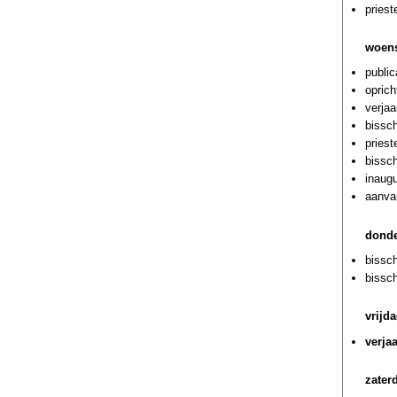
priest
woens
public
opric
verjaa
bissch
pries
bissc
inaug
aanva
donde
bissc
bissc
vrijd
verja
zater