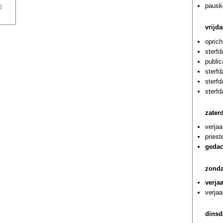
pausk
)
vrijd
oprich
sterf
public
sterf
sterf
sterf
zater
verja
priest
gedac
zonda
verja
verjaa
dinsd