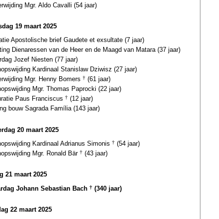
erwijding Mgr. Aldo Cavalli (54 jaar)
dag 19 maart 2025
atie Apostolische brief Gaudete et exsultate (7 jaar)
hting Dienaressen van de Heer en de Maagd van Matara (37 jaar)
rdag Jozef Niesten (77 jaar)
opswijding Kardinaal Stanislaw Dziwisz (27 jaar)
terwijding Mgr. Henny Bomers
†
(61 jaar)
hopswijding Mgr. Thomas Paprocki (22 jaar)
uratie Paus Franciscus
†
(12 jaar)
ng bouw Sagrada Família (143 jaar)
rdag 20 maart 2025
hopswijding Kardinaal Adrianus Simonis
†
(54 jaar)
hopswijding Mgr. Ronald Bär
†
(43 jaar)
ag 21 maart 2025
ardag Johann Sebastian Bach
†
(340 jaar)
dag 22 maart 2025