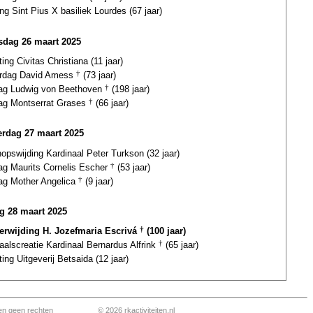
ing Sint Pius X basiliek Lourdes (67 jaar)
dag 26 maart 2025
ting Civitas Christiana (11 jaar)
ardag David Amess
†
(73 jaar)
dag Ludwig von Beethoven
†
(198 jaar)
dag Montserrat Grases
†
(66 jaar)
rdag 27 maart 2025
opswijding Kardinaal Peter Turkson (32 jaar)
dag Maurits Cornelis Escher
†
(53 jaar)
dag Mother Angelica
†
(9 jaar)
ag 28 maart 2025
terwijding H. Jozefmaria Escrivá
†
(100 jaar)
aalscreatie Kardinaal Bernardus Alfrink
†
(65 jaar)
ting Uitgeverij Betsaida (12 jaar)
en geen rechten
© 2026 rkactiviteiten.nl