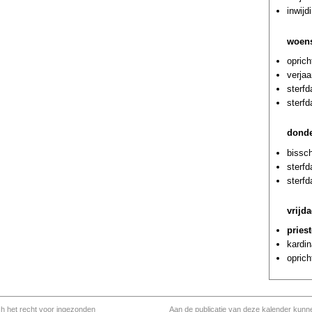
inwijd
woens
oprich
verja
sterf
sterf
donde
bissch
sterf
sterf
vrijd
pries
kardin
oprich
ch het recht voor ingezonden
Aan de publicatie van deze kalender kunn