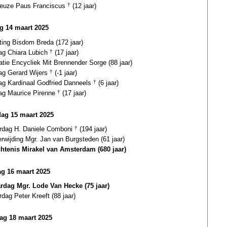
euze Paus Franciscus
†
(12 jaar)
ag 14 maart 2025
ting Bisdom Breda (172 jaar)
dag Chiara Lubich
†
(17 jaar)
atie Encycliek Mit Brennender Sorge (88 jaar)
dag Gerard Wijers
†
(-1 jaar)
dag Kardinaal Godfried Danneels
†
(6 jaar)
dag Maurice Pirenne
†
(17 jaar)
dag 15 maart 2025
ardag H. Daniele Comboni
†
(194 jaar)
erwijding Mgr. Jan van Burgsteden (61 jaar)
htenis Mirakel van Amsterdam (680 jaar)
g 16 maart 2025
ardag Mgr. Lode Van Hecke (75 jaar)
rdag Peter Kreeft (88 jaar)
ag 18 maart 2025