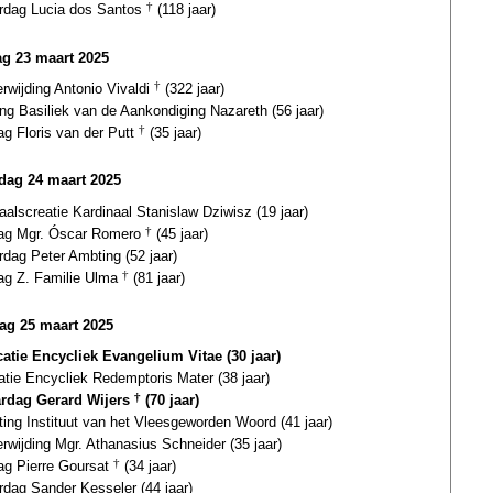
ardag Lucia dos Santos
†
(118 jaar)
g 23 maart 2025
erwijding Antonio Vivaldi
†
(322 jaar)
ing Basiliek van de Aankondiging Nazareth (56 jaar)
ag Floris van der Putt
†
(35 jaar)
ag 24 maart 2025
aalscreatie Kardinaal Stanislaw Dziwisz (19 jaar)
dag Mgr. Óscar Romero
†
(45 jaar)
rdag Peter Ambting (52 jaar)
dag Z. Familie Ulma
†
(81 jaar)
ag 25 maart 2025
catie Encycliek Evangelium Vitae (30 jaar)
atie Encycliek Redemptoris Mater (38 jaar)
ardag Gerard Wijers
†
(70 jaar)
ting Instituut van het Vleesgeworden Woord (41 jaar)
erwijding Mgr. Athanasius Schneider (35 jaar)
dag Pierre Goursat
†
(34 jaar)
rdag Sander Kesseler (44 jaar)