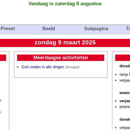
Vandaag is zaterdag 8 augustus
Preset
Beeld
Subpagina
T
zondag 9 maart 2025
Meerdaagse activiteiten
dinsd
God vinden in alle dingen
(Drongen)
ramp 
verja
woens
o
verja
priest
)
donde
verjaa