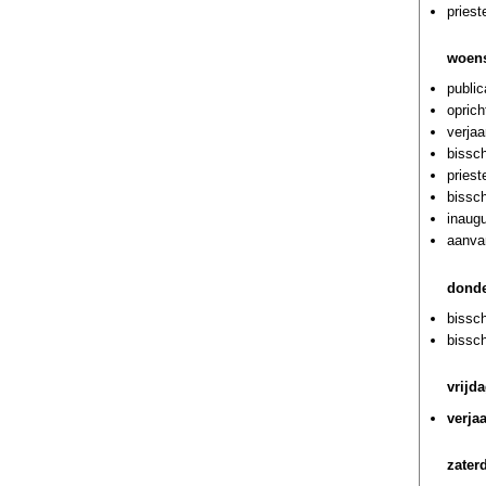
priest
woens
public
opric
verjaa
bissch
pries
bissc
inaug
aanva
donde
bissc
bissc
vrijd
verja
zater