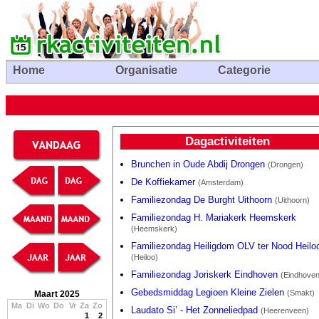
Home
Organisatie
Categorie
Dagactiviteiten
Brunchen in Oude Abdij Drongen
(Drongen)
De Koffiekamer
(Amsterdam)
Familiezondag De Burght Uithoorn
(Uithoorn)
Familiezondag H. Mariakerk Heemskerk
(Heemskerk)
Familiezondag Heiligdom OLV ter Nood Heilo
(Heiloo)
Familiezondag Joriskerk Eindhoven
(Eindhoven
Gebedsmiddag Legioen Kleine Zielen
(Smakt)
Maart 2025
Ma
Di
Wo
Do
Vr
Za
Zo
Laudato Si’ - Het Zonneliedpad
(Heerenveen)
1
2