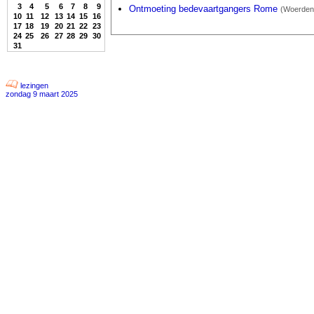
3
4
5
6
7
8
9
Ontmoeting bedevaartgangers Rome
(Woerden
10
11
12
13
14
15
16
17
18
19
20
21
22
23
24
25
26
27
28
29
30
31
lezingen
zondag 9 maart 2025