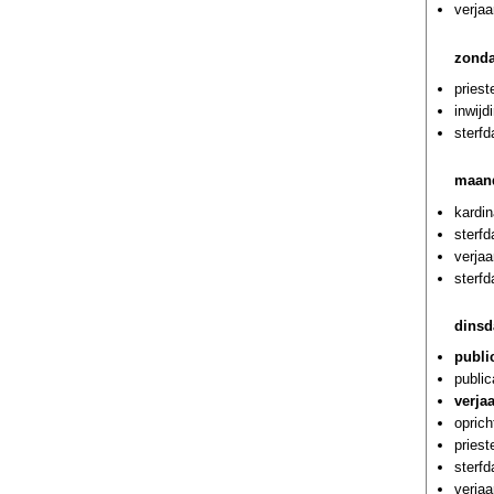
verja
zonda
priest
inwijd
sterfd
maand
kardin
sterf
verjaa
sterf
dinsd
publi
public
verja
oprich
priest
sterf
verjaa