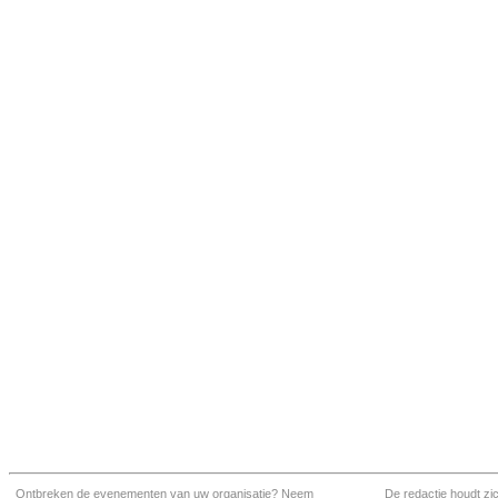
Ontbreken de evenementen van uw organisatie? Neem
De redactie houdt zi