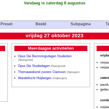
Vandaag is zaterdag 8 augustus
Preset
Beeld
Subpagina
T
vrijdag 27 oktober 2023
Meerdaagse activiteiten
vrijd
Opus Dei Bezinningsdagen Studenten
(Moergestel)
verjaa
Opus Dei Studiedagen
(Moergestel)
verja
Themaweekend zusters Clarissen
(Nijmegen)
zater
Wandeltocht Huijbergen
(Huijbergen)
pausk
gedach
zonda
verja