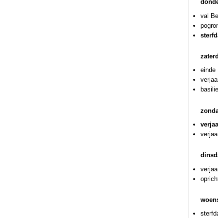
donde
val Be
pogrom
sterf
zater
einde 
verjaa
basili
zonda
verja
verjaa
dinsd
verja
oprich
woens
sterf