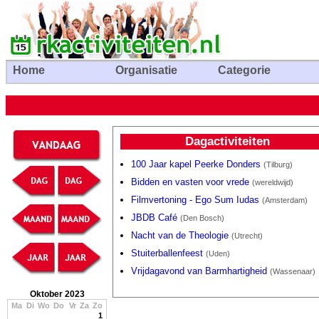
Home
Organisatie
Categorie
Dagactiviteiten
100 Jaar kapel Peerke Donders
(Tilburg)
Bidden en vasten voor vrede
(wereldwijd)
Filmvertoning - Ego Sum Iudas
(Amsterdam)
JBDB Café
(Den Bosch)
Nacht van de Theologie
(Utrecht)
Stuiterballenfeest
(Uden)
Vrijdagavond van Barmhartigheid
(Wassenaar)
Oktober 2023
Ma
Di
Wo
Do
Vr
Za
Zo
1