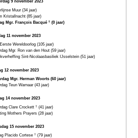
rdag 9 november 2023
rlijnse Muur (34 jaar)
 Kristallnacht (85 jaar)
dag Mgr. François Bacqué
†
(0 jaar)
dag 11 november 2023
Eerste Wereldoorlog (105 jaar)
rdag Mgr. Ron van den Hout (59 jaar)
ekverheffing Sint-Nicolaasbasiliek IJsselstein (51 jaar)
g 12 november 2023
ardag Mgr. Herman Woorts (60 jaar)
rdag Teun Warnaar (43 jaar)
ag 14 november 2023
ardag Clare Crockett
†
(41 jaar)
ting Mothers Prayers (28 jaar)
dag 15 november 2023
dag Placido Cortese
†
(79 jaar)