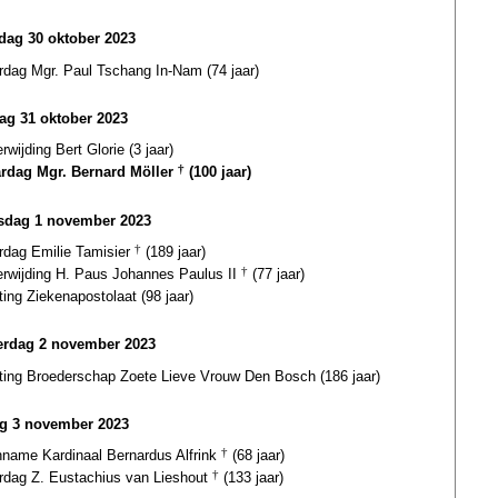
ag 30 oktober 2023
rdag Mgr. Paul Tschang In-Nam (74 jaar)
ag 31 oktober 2023
erwijding Bert Glorie (3 jaar)
ardag Mgr. Bernard Möller
†
(100 jaar)
dag 1 november 2023
ardag Emilie Tamisier
†
(189 jaar)
terwijding H. Paus Johannes Paulus II
†
(77 jaar)
ting Ziekenapostolaat (98 jaar)
rdag 2 november 2023
hting Broederschap Zoete Lieve Vrouw Den Bosch (186 jaar)
ag 3 november 2023
inname Kardinaal Bernardus Alfrink
†
(68 jaar)
ardag Z. Eustachius van Lieshout
†
(133 jaar)