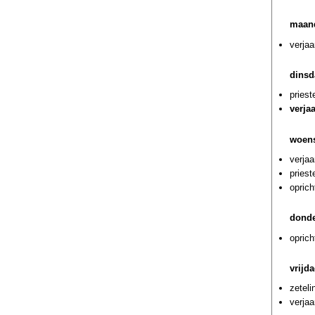
maand
verjaa
dinsd
priest
verja
woens
verja
pries
oprich
donde
opric
vrijd
zetel
verja