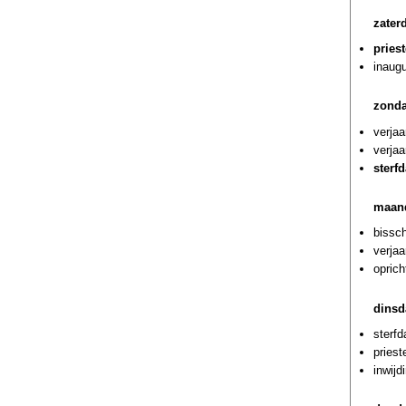
zater
priest
inaug
zonda
verja
verjaa
sterf
maan
bissch
verja
oprich
dinsd
sterf
priest
inwijd