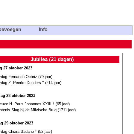
oevoegen
Info
Jubilea (21 dagen)
ag 27 oktober 2023
rdag Fernando Ocáriz (79 jaar)
ardag Z. Peerke Donders
†
(214 jaar)
dag 28 oktober 2023
euze H. Paus Johannes XXIII
†
(65 jaar)
tenis Slag bij de Milvische Brug (1711 jaar)
g 29 oktober 2023
ardag Chiara Badano
†
(52 jaar)