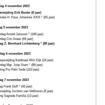
dag 4 november 2023
erwijding Erik Buster (0 jaar)
uratie H. Paus Johannes XXIII
†
(65 jaar)
g 5 november 2023
ardag Arnold Janssen
†
(186 jaar)
rdag Cris Graas (69 jaar)
dag Z. Bernhard Lichtenberg
†
(80 jaar)
dag 6 november 2023
opswijding Kardinaal Wim Eijk (24 jaar)
ardag Mgr. Joop Stam
†
(89 jaar)
ting Pro Petri Sede (153 jaar)
ag 7 november 2023
dag Frank Duff
†
(43 jaar)
erwijding Jochem van Velthoven (8 jaar)
ing Sagrada Família (13 jaar)