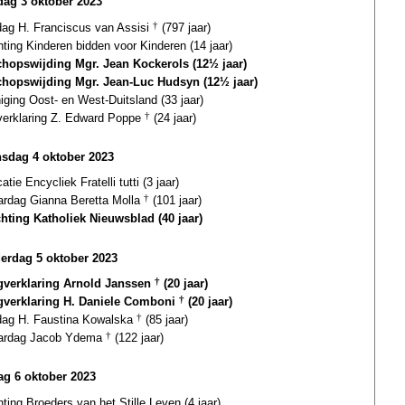
dag 3 oktober 2023
dag H. Franciscus van Assisi
†
(797 jaar)
hting Kinderen bidden voor Kinderen (14 jaar)
chopswijding Mgr. Jean Kockerols (12½ jaar)
chopswijding Mgr. Jean-Luc Hudsyn (12½ jaar)
iging Oost- en West-Duitsland (33 jaar)
verklaring Z. Edward Poppe
†
(24 jaar)
sdag 4 oktober 2023
catie Encycliek Fratelli tutti (3 jaar)
ardag Gianna Beretta Molla
†
(101 jaar)
chting Katholiek Nieuwsblad (40 jaar)
erdag 5 oktober 2023
igverklaring Arnold Janssen
†
(20 jaar)
igverklaring H. Daniele Comboni
†
(20 jaar)
fdag H. Faustina Kowalska
†
(85 jaar)
aardag Jacob Ydema
†
(122 jaar)
dag 6 oktober 2023
hting Broeders van het Stille Leven (4 jaar)