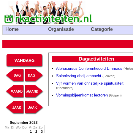
Home
Organisatie
Categorie
Dagactiviteiten
Alphacursus Conferentieoord Emmaus
(Helvoi
Salonlezing abdij-ambacht
(Leuven)
Vijf vormen van christelijke spiritualiteit
(Hoofddorp)
Vormingsbijeenkomst lectoren
(Gulpen)
September 2023
Ma
Di
Wo
Do
Vr
Za
Zo
1
2
3