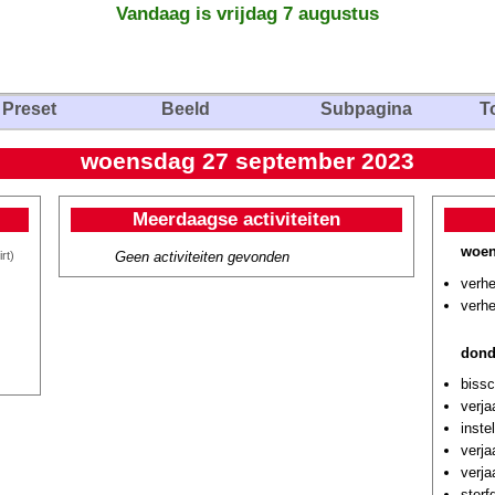
Vandaag is vrijdag 7 augustus
Preset
Beeld
Subpagina
T
woensdag 27 september 2023
Meerdaagse activiteiten
woen
Geen activiteiten gevonden
rt)
verhe
verhe
dond
biss
verja
inste
verja
verja
ster