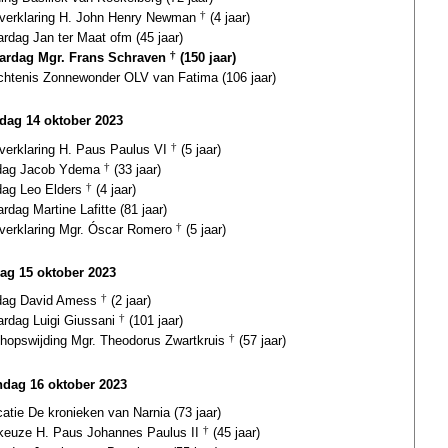
igverklaring H. John Henry Newman
†
(4 jaar)
ardag Jan ter Maat ofm (45 jaar)
aardag Mgr. Frans Schraven
†
(150 jaar)
chtenis Zonnewonder OLV van Fatima (106 jaar)
rdag 14 oktober 2023
gverklaring H. Paus Paulus VI
†
(5 jaar)
fdag Jacob Ydema
†
(33 jaar)
dag Leo Elders
†
(4 jaar)
ardag Martine Lafitte (81 jaar)
gverklaring Mgr. Óscar Romero
†
(5 jaar)
ag 15 oktober 2023
fdag David Amess
†
(2 jaar)
ardag Luigi Giussani
†
(101 jaar)
hopswijding Mgr. Theodorus Zwartkruis
†
(57 jaar)
dag 16 oktober 2023
catie De kronieken van Narnia (73 jaar)
keuze H. Paus Johannes Paulus II
†
(45 jaar)