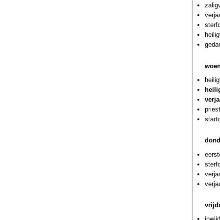
zalig
verja
ster
heili
gedac
woen
heili
heili
verja
pries
start
dond
eerst
sterf
verj
verja
vrij
inwij