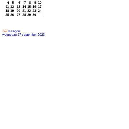
4
5
6
7
8
9
10
11
12
13
14
15
16
17
18
19
20
21
22
23
24
25
26
27
28
29
30
lezingen
woensdag 27 september 2023