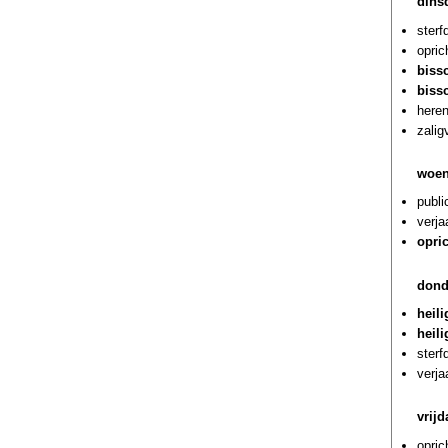
dins
sterf
opric
biss
biss
heren
zalig
woen
publi
verja
opri
dond
heil
heil
ster
verj
vrij
opric