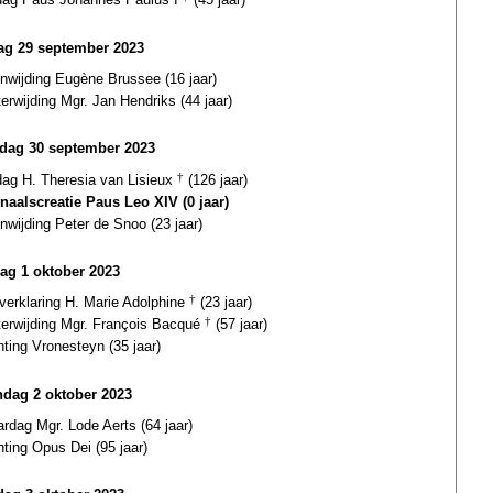
dag 29 september 2023
nwijding Eugène Brussee (16 jaar)
terwijding Mgr. Jan Hendriks (44 jaar)
rdag 30 september 2023
dag H. Theresia van Lisieux
†
(126 jaar)
naalscreatie Paus Leo XIV (0 jaar)
nwijding Peter de Snoo (23 jaar)
ag 1 oktober 2023
gverklaring H. Marie Adolphine
†
(23 jaar)
terwijding Mgr. François Bacqué
†
(57 jaar)
hting Vronesteyn (35 jaar)
dag 2 oktober 2023
ardag Mgr. Lode Aerts (64 jaar)
hting Opus Dei (95 jaar)