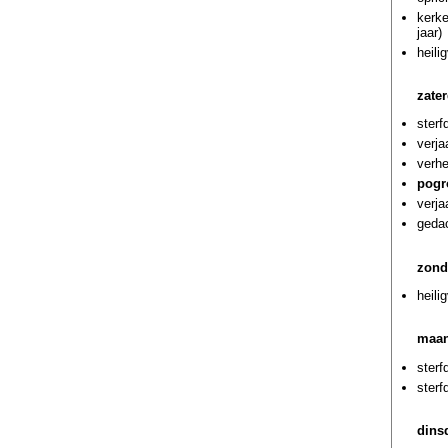
kerk
jaar)
heili
zate
ster
verja
verhe
pogro
verja
gedac
zond
heili
maan
ster
sterf
dins