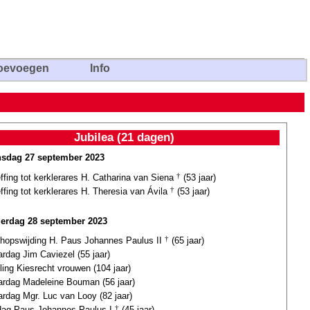
oevoegen
Info
Jubilea (21 dagen)
sdag 27 september 2023
ffing tot kerklerares H. Catharina van Siena
†
(53 jaar)
ffing tot kerklerares H. Theresia van Ávila
†
(53 jaar)
erdag 28 september 2023
chopswijding H. Paus Johannes Paulus II
†
(65 jaar)
ardag Jim Caviezel (55 jaar)
lling Kiesrecht vrouwen (104 jaar)
ardag Madeleine Bouman (56 jaar)
ardag Mgr. Luc van Looy (82 jaar)
fdag Paus Johannes Paulus I
†
(45 jaar)