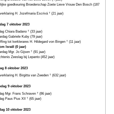
elijke goedkeuring Broederschap Zoete Lieve Vrouw Den Bosch (187
gverklaring H. Jozefmaria Escrivá
†
(21 jaar)
rdag 7 oktober 2023
fdag Chiara Badano
†
(33 jaar)
ardag Gabriele Kuby (79 jaar)
ffing tot kerklerares H. Hildegard von Bingen
†
(11 jaar)
m Israël (0 jaar)
ardag Mgr. Jo Gijsen
†
(91 jaar)
htenis Zeeslag bij Lepanto (452 jaar)
ag 8 oktober 2023
gverklaring H. Birgitta van Zweden
†
(632 jaar)
dag 9 oktober 2023
fdag Mgr. Frans Schraven
†
(86 jaar)
dag Paus Pius XII
†
(65 jaar)
dag 10 oktober 2023