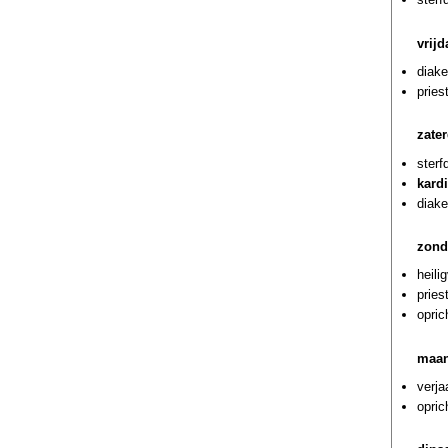
vrij
diake
pries
zate
sterf
kardi
diake
zond
heili
pries
opric
maan
verja
opric