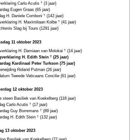
verklaring Carlo Acutis
†
(3 jaar)
ardag Eugen Graas (65 jaar)
fdag H. Daniele Comboni
†
(142 jaar)
gverklaring H. Maximiliaan Kolbe
†
(41 jaar)
htenis Slag bij Tours (1291 jaar)
sdag 11 oktober 2023
gverklaring H. Damiaan van Molokai
†
(14 jaar)
gverklaring H. Edith Stein
†
(25 jaar)
ardag Kardinaal Peter Turkson (75 jaar)
terwijding Roland Putman (26 jaar)
datum Tweede Vaticaans Concilie (61 jaar)
erdag 12 oktober 2023
e steen Basiliek van Koekelberg (118 jaar)
dag Carlo Acutis
†
(17 jaar)
aardag Guy Borremans
†
(89 jaar)
ardag H. Edith Stein
†
(132 jaar)
dag 13 oktober 2023
ding Basiliek van Koekelberg (72 jaar)