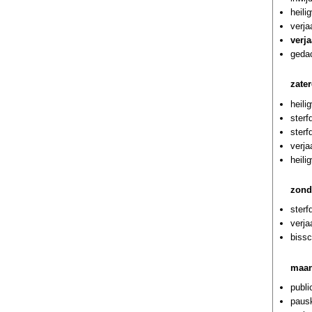
heil
verja
verj
geda
zate
heili
ster
sterf
verja
heili
zond
ster
verja
bissc
maan
publi
paus