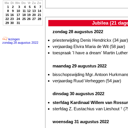
Ma
Di
Wo
Do
Vr
Za
Zo
1
2
3
4
5
6
7
8
9
10
11
12
13
14
15
16
17
18
19
20
21
22
23
24
25
26
27
28
Jubilea (21 dag
29
30
31
zondag 28 augustus 2022
lezingen
priesterwijding Denis Hendrickx (34 jaar)
zondag 28 augustus 2022
verjaardag Elvira Maria de Wit (58 jaar)
toespraak 'I have a dream' Martin Luthe
maandag 29 augustus 2022
bisschopswijding Mgr. Antoon Hurkmans 
verjaardag Ruud Verheggen (54 jaar)
dinsdag 30 augustus 2022
sterfdag Kardinaal Willem van Ross
sterfdag Z. Eustachius van Lieshout
†
(79
woensdag 31 augustus 2022