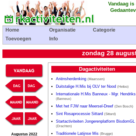
Vandaag is
Gedaantev
Home
Organisatie
Categorie
Toevoegen
Info
zondag 28 august
Dagactiviteiten
Ariënsherdenking
(Maarssen)
Duitstalige H.Mis bij OLV ter Nood
(Heiloo)
Internationale H.Mis Banneux - Mgr. Hendriks
(Banneux)
Met het FJW naar Meersel-Dreef
(Den Bosch)
Sint Rosaprocessie Sittard
(Sittard)
Startactiviteiten Jongerenplatform BisdomGL
(Drachten)
Traditionele Latijnse Mis
(Brugge)
Augustus 2022