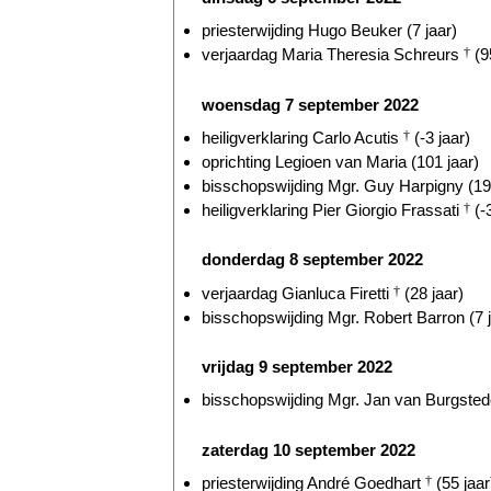
priesterwijding Hugo Beuker (7 jaar)
verjaardag Maria Theresia Schreurs
†
(9
woensdag 7 september 2022
heiligverklaring Carlo Acutis
†
(-3 jaar)
oprichting Legioen van Maria (101 jaar)
bisschopswijding Mgr. Guy Harpigny (19 
heiligverklaring Pier Giorgio Frassati
†
(-3
donderdag 8 september 2022
verjaardag Gianluca Firetti
†
(28 jaar)
bisschopswijding Mgr. Robert Barron (7 j
vrijdag 9 september 2022
bisschopswijding Mgr. Jan van Burgstede
zaterdag 10 september 2022
priesterwijding André Goedhart
†
(55 jaar