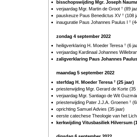
bisschopswijding Mgr. Joseph Nauman
verjaardag Mgr. Martin de Groot
†
(89 jaa
pauskeuze Paus Benedictus XV
†
(108 j
inauguratie Paus Johannes Paulus I
†
(44
zondag 4 september 2022
heiligverklaring H. Moeder Teresa
†
(6 ja
verjaardag Kardinaal Johannes Willebr
zaligverklaring Paus Johannes Paulus
maandag 5 september 2022
sterfdag H. Moeder Teresa
†
(25 jaar)
priesterwijding Mgr. Gerard de Korte (35 
verjaardag Mgr. Santiago de Wit Guzmán
priesterwijding Pater J.J.A. Groenen
†
(6
oprichting Samuel Advies (35 jaar)
eerste catechese Theologie van het Lich
kerkwijding Vitusbasiliek Hilversum (1
dinsdag 6 september 2022