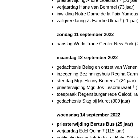
priesterwijding André Goedhart
(55 jaar
verjaardag Hans van Bemmel (73 jaar)
inwijding Notre Dame de la Paix Yamous
zaligverklaring Z. Familie Ulma
†
(-1 jaar
zondag 11 september 2022
aanslag World Trace Center New York (2
maandag 12 september 2022
gedachtenis Beleg en ontzet van Wenen 
inzegening Bezinningshuis Regina Carmel
sterfdag Mgr. Henny Bomers
†
(24 jaar)
priesterwijding Mgr. Jos Lescrauwaet
†
(
toespraak Regensburger rede Geloof, ratio
gedachtenis Slag bij Muret (809 jaar)
woensdag 14 september 2022
priesterwijding Bertus Bus (25 jaar)
verjaardag Edel Quinn
†
(115 jaar)
publicatie Encycliek Fides et Ratio (24 ja