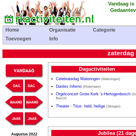
Vandaag is
Gedaantev
Home
Organisatie
Categorie
Toevoegen
Info
zaterdag
Dagactiviteiten
Celebratedag Wateringen
(Wateringen)
Dantes Inferno
(Rotterdam)
Orgelconcert Grote Kerk ’s-Hertogenbosch
(D
Bosch)
Theater - Titus: held, heilige
(Skingen)
Jubilea (21 dag
Augustus 2022