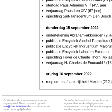
sterfdag Paus Adrianus VI
†
(499 jaar)
verjaardag Paus Leo XIV (67 jaar)
oprichting Sint-Janscentrum Den Bosch (
donderdag 15 september 2022
ondertekening Abraham-akkoorden (2 ja
publicatie Encycliek Alcohol Paraclitus (
publicatie Encycliek Ingruentium Malorum
publicatie Encycliek Laborem Exercens (
oprichting Foyer de Charité Thorn (46 jaa
verjaardag H. Charles de Foucauld
†
(164
vrijdag 16 september 2022
roep om onafhankelijkheid Mexico (212 j
Ontbreken de evenementen van uw
De redactie houdt zich het recht voor
organisatie? Neem contact op met
ingezonden aankondigingen van
info@rkactiviteiten.nl
om te informeren
evenementen voor publicatie te weigere
naar de mogelijkheden!
zonder opgaaf van redenen.