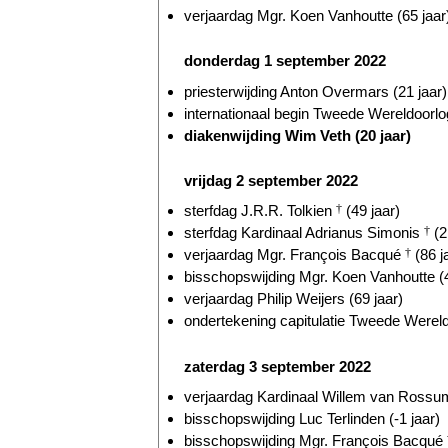
verjaardag Mgr. Koen Vanhoutte (65 jaar
donderdag 1 september 2022
priesterwijding Anton Overmars (21 jaar)
internationaal begin Tweede Wereldoorlog
diakenwijding Wim Veth (20 jaar)
vrijdag 2 september 2022
sterfdag J.R.R. Tolkien
†
(49 jaar)
sterfdag Kardinaal Adrianus Simonis
†
(2
verjaardag Mgr. François Bacqué
†
(86 j
bisschopswijding Mgr. Koen Vanhoutte (4
verjaardag Philip Weijers (69 jaar)
ondertekening capitulatie Tweede Wereld
zaterdag 3 september 2022
verjaardag Kardinaal Willem van Ross
bisschopswijding Luc Terlinden (-1 jaar)
bisschopswijding Mgr. François Bacqué