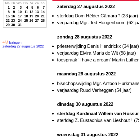
Ma
Di
Wo
Do
Vr
Za
Zo
zaterdag 27 augustus 2022
1
2
3
4
5
6
7
8
9
10
11
12
13
14
sterfdag Dom Hélder Câmara
†
(23 jaar)
15
16
17
18
19
20
21
22
23
24
25
26
27
28
verjaardag Mgr. Ted Hoogenboom (62 ja
29
30
31
zondag 28 augustus 2022
lezingen
priesterwijding Denis Hendrickx (34 jaar)
zaterdag 27 augustus 2022
verjaardag Elvira Maria de Wit (58 jaar)
toespraak 'I have a dream' Martin Luthe
maandag 29 augustus 2022
bisschopswijding Mgr. Antoon Hurkmans 
verjaardag Ruud Verheggen (54 jaar)
dinsdag 30 augustus 2022
sterfdag Kardinaal Willem van Ross
sterfdag Z. Eustachius van Lieshout
†
(79
woensdag 31 augustus 2022