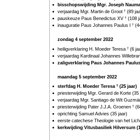
bisschopswijding Mgr. Joseph Nauman
verjaardag Mgr. Martin de Groot
†
(89 jaa
pauskeuze Paus Benedictus XV
†
(108 j
inauguratie Paus Johannes Paulus I
†
(44
zondag 4 september 2022
heiligverklaring H. Moeder Teresa
†
(6 ja
verjaardag Kardinaal Johannes Willebr
zaligverklaring Paus Johannes Paulus
maandag 5 september 2022
sterfdag H. Moeder Teresa
†
(25 jaar)
priesterwijding Mgr. Gerard de Korte (35 
verjaardag Mgr. Santiago de Wit Guzmán
priesterwijding Pater J.J.A. Groenen
†
(6
oprichting Samuel Advies (35 jaar)
eerste catechese Theologie van het Lich
kerkwijding Vitusbasiliek Hilversum (1