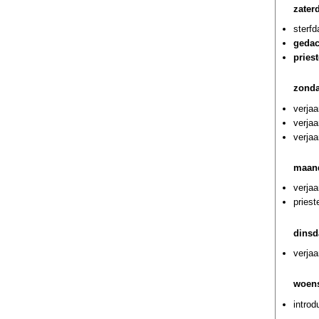
zaterd
sterf
gedac
pries
zonda
verjaa
verja
verja
maand
verjaa
priest
dinsd
verja
woens
introd