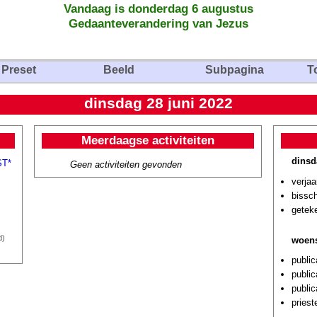
Vandaag is donderdag 6 augustus
Gedaanteverandering van Jezus
Preset
Beeld
Subpagina
T
dinsdag 28 juni 2022
Meerdaagse activiteiten
dinsd
ST*
Geen activiteiten gevonden
verjaa
bissc
geteke
d)
woens
public
public
public
pries