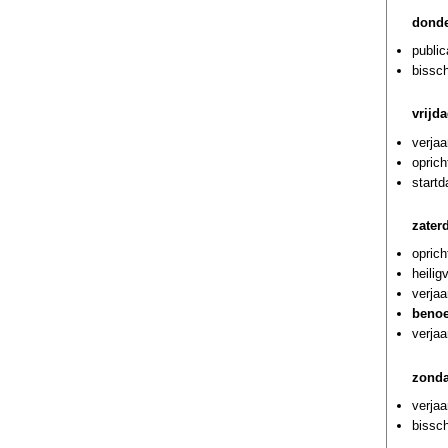
donde
public
bissch
vrijda
verjaa
oprich
start
zater
oprich
heilig
verjaa
benoe
verjaa
zonda
verjaa
bissch