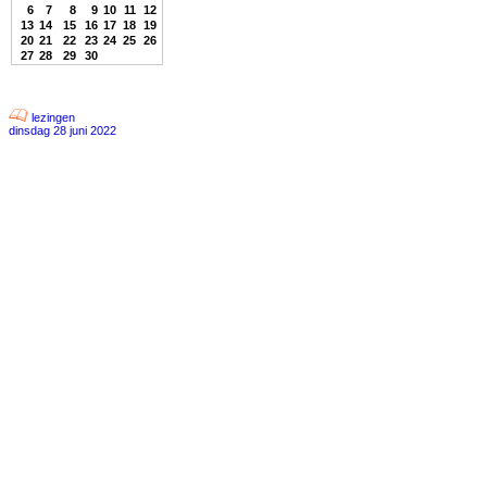
6
7
8
9
10
11
12
13
14
15
16
17
18
19
20
21
22
23
24
25
26
27
28
29
30
lezingen
dinsdag 28 juni 2022