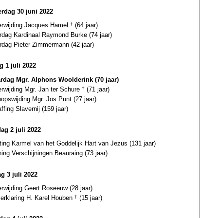
rdag 30 juni 2022
terwijding Jacques Hamel
†
(64 jaar)
ardag Kardinaal Raymond Burke (74 jaar)
ardag Pieter Zimmermann (42 jaar)
g 1 juli 2022
ardag Mgr. Alphons Woolderink (70 jaar)
erwijding Mgr. Jan ter Schure
†
(71 jaar)
opswijding Mgr. Jos Punt (27 jaar)
ffing Slavernij (159 jaar)
ag 2 juli 2022
ting Karmel van het Goddelijk Hart van Jezus (131 jaar)
ing Verschijningen Beauraing (73 jaar)
g 3 juli 2022
erwijding Geert Roseeuw (28 jaar)
verklaring H. Karel Houben
†
(15 jaar)