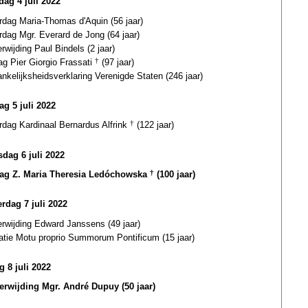
ag 4 juli 2022
rdag Maria-Thomas d'Aquin (56 jaar)
rdag Mgr. Everard de Jong (64 jaar)
erwijding Paul Bindels (2 jaar)
ag Pier Giorgio Frassati
†
(97 jaar)
nkelijksheidsverklaring Verenigde Staten (246 jaar)
ag 5 juli 2022
rdag Kardinaal Bernardus Alfrink
†
(122 jaar)
dag 6 juli 2022
dag Z. Maria Theresia Ledóchowska
†
(100 jaar)
rdag 7 juli 2022
erwijding Edward Janssens (49 jaar)
catie Motu proprio Summorum Pontificum (15 jaar)
g 8 juli 2022
terwijding Mgr. André Dupuy (50 jaar)