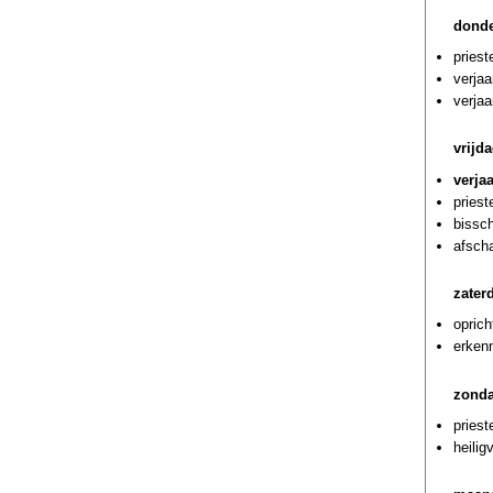
donde
pries
verja
verja
vrijda
verja
priest
bissch
afscha
zaterd
oprich
erkenn
zonda
priest
heilig