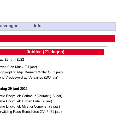
oevoegen
Info
Jubilea (21 dagen)
ag 28 juni 2022
rdag Elon Musk (51 jaar)
hopswijding Mgr. Bernard Möller
†
(53 jaar)
nd Vredesverdrag Versailles (103 jaar)
dag 29 juni 2022
atie Encycliek Caritas in Veritate (13 jaar)
atie Encycliek Lumen Fidei (9 jaar)
atie Encycliek Mystici Corporis (79 jaar)
terwijding Paus Benedictus XVI
†
(71 jaar)