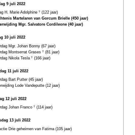
ag 9 juli 2022
dag H. Marie Adolphine
†
(122 jaar)
htenis Martelaren van Gorcum Brielle (450 jaar)
terwijding Mgr. Salvatore Cordileone (40 jaar)
g 10 juli 2022
rdag Mgr. Johan Bonny (67 jaar)
ardag Montserrat Grases
†
(81 jaar)
ardag Nikola Tesla
†
(166 jaar)
ag 11 juli 2022
rdag Bart Putter (45 jaar)
erwijding Lode Vandeputte (12 jaar)
ag 12 juli 2022
ardag Johan Franco
†
(114 jaar)
dag 13 juli 2022
uctie Drie geheimen van Fatima (105 jaar)