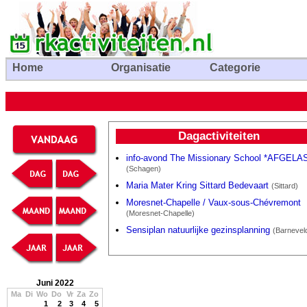
Home
Organisatie
Categorie
Dagactiviteiten
info-avond The Missionary School *AFGELA
(Schagen)
Maria Mater Kring Sittard Bedevaart
(Sittard)
Moresnet-Chapelle / Vaux-sous-Chévremont
(Moresnet-Chapelle)
Sensiplan natuurlijke gezinsplanning
(Barnevel
Juni 2022
Ma
Di
Wo
Do
Vr
Za
Zo
1
2
3
4
5