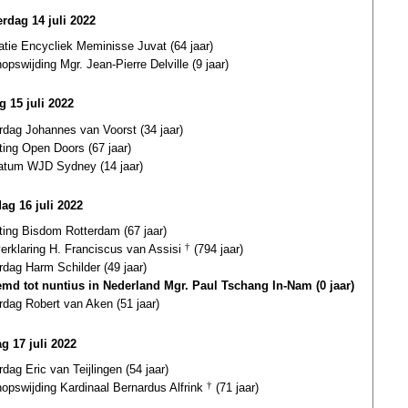
rdag 14 juli 2022
atie Encycliek Meminisse Juvat (64 jaar)
opswijding Mgr. Jean-Pierre Delville (9 jaar)
g 15 juli 2022
rdag Johannes van Voorst (34 jaar)
ting Open Doors (67 jaar)
datum WJD Sydney (14 jaar)
dag 16 juli 2022
ting Bisdom Rotterdam (67 jaar)
verklaring H. Franciscus van Assisi
†
(794 jaar)
rdag Harm Schilder (49 jaar)
md tot nuntius in Nederland Mgr. Paul Tschang In-Nam (0 jaar)
rdag Robert van Aken (51 jaar)
g 17 juli 2022
rdag Eric van Teijlingen (54 jaar)
opswijding Kardinaal Bernardus Alfrink
†
(71 jaar)