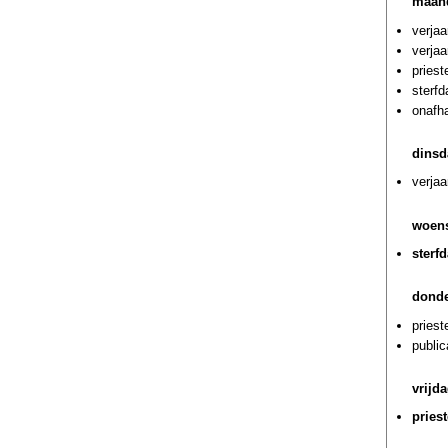
maand
verjaa
verjaa
priest
sterfd
onafha
dinsd
verjaa
woens
sterf
donde
priest
publi
vrijda
pries