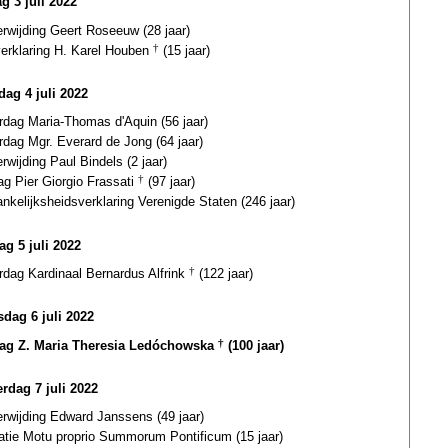
g 3 juli 2022
erwijding Geert Roseeuw (28 jaar)
verklaring H. Karel Houben
†
(15 jaar)
ag 4 juli 2022
rdag Maria-Thomas d'Aquin (56 jaar)
rdag Mgr. Everard de Jong (64 jaar)
erwijding Paul Bindels (2 jaar)
ag Pier Giorgio Frassati
†
(97 jaar)
nkelijksheidsverklaring Verenigde Staten (246 jaar)
ag 5 juli 2022
rdag Kardinaal Bernardus Alfrink
†
(122 jaar)
dag 6 juli 2022
dag Z. Maria Theresia Ledóchowska
†
(100 jaar)
rdag 7 juli 2022
erwijding Edward Janssens (49 jaar)
catie Motu proprio Summorum Pontificum (15 jaar)