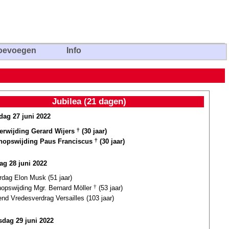
oevoegen
Info
Jubilea (21 dagen)
ag 27 juni 2022
terwijding Gerard Wijers
†
(30 jaar)
hopswijding Paus Franciscus
†
(30 jaar)
ag 28 juni 2022
rdag Elon Musk (51 jaar)
hopswijding Mgr. Bernard Möller
†
(53 jaar)
nd Vredesverdrag Versailles (103 jaar)
dag 29 juni 2022