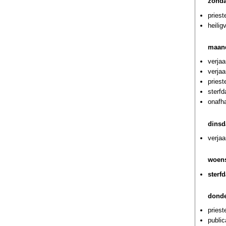
zonda
priest
heilig
maand
verjaa
verjaa
priest
sterfd
onafha
dinsd
verjaa
woens
sterf
donde
priest
publi