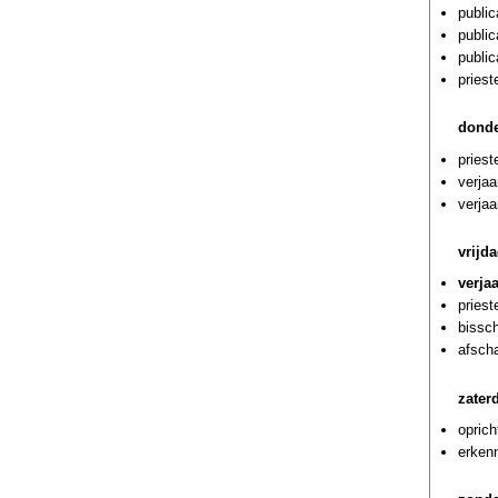
public
public
public
pries
donde
pries
verja
verja
vrijda
verja
priest
bissch
afscha
zaterd
oprich
erkenn