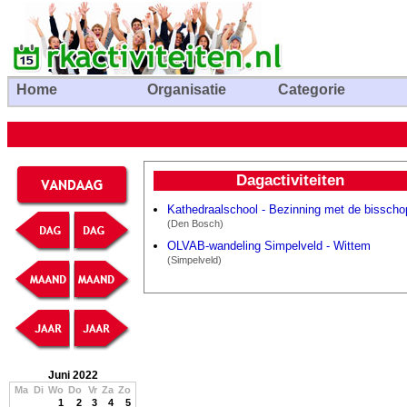
Home
Organisatie
Categorie
Dagactiviteiten
Kathedraalschool - Bezinning met de bisscho
(Den Bosch)
OLVAB-wandeling Simpelveld - Wittem
(Simpelveld)
Juni 2022
Ma
Di
Wo
Do
Vr
Za
Zo
1
2
3
4
5