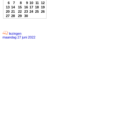
6
7
8
9
10
11
12
13
14
15
16
17
18
19
20
21
22
23
24
25
26
27
28
29
30
lezingen
maandag 27 juni 2022