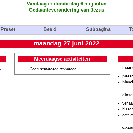
Vandaag is donderdag 6 augustus
Gedaanteverandering van Jezus
Preset
Beeld
Subpagina
T
maandag 27 juni 2022
Meerdaagse activiteiten
maand
p
Geen activiteiten gevonden
pries
bissc
dinsd
verjaa
bissc
geteke
woens