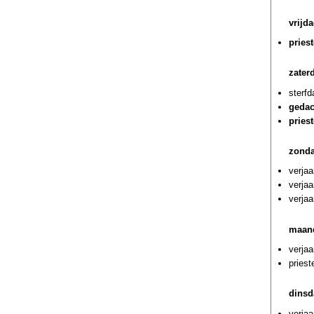
vrijda
pries
zaterd
sterf
gedac
pries
zonda
verjaa
verja
verja
maand
verjaa
priest
dinsd
verja