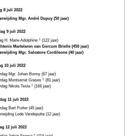
g 8 juli 2022
terwijding Mgr. André Dupuy (50 jaar)
ag 9 juli 2022
dag H. Marie Adolphine
†
(122 jaar)
htenis Martelaren van Gorcum Brielle (450 jaar)
terwijding Mgr. Salvatore Cordileone (40 jaar)
g 10 juli 2022
rdag Mgr. Johan Bonny (67 jaar)
ardag Montserrat Grases
†
(81 jaar)
ardag Nikola Tesla
†
(166 jaar)
ag 11 juli 2022
rdag Bart Putter (45 jaar)
erwijding Lode Vandeputte (12 jaar)
ag 12 juli 2022
ardag Johan Franco
†
(114 jaar)