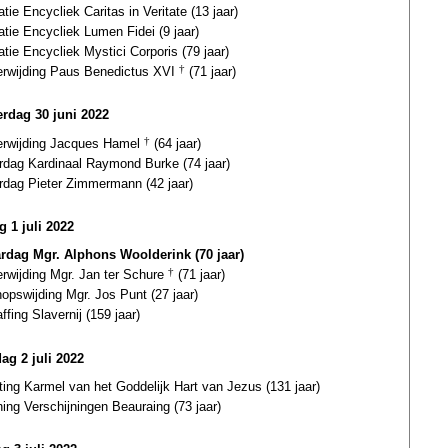
atie Encycliek Caritas in Veritate (13 jaar)
atie Encycliek Lumen Fidei (9 jaar)
atie Encycliek Mystici Corporis (79 jaar)
terwijding Paus Benedictus XVI
†
(71 jaar)
rdag 30 juni 2022
terwijding Jacques Hamel
†
(64 jaar)
ardag Kardinaal Raymond Burke (74 jaar)
ardag Pieter Zimmermann (42 jaar)
g 1 juli 2022
ardag Mgr. Alphons Woolderink (70 jaar)
erwijding Mgr. Jan ter Schure
†
(71 jaar)
opswijding Mgr. Jos Punt (27 jaar)
ffing Slavernij (159 jaar)
ag 2 juli 2022
ting Karmel van het Goddelijk Hart van Jezus (131 jaar)
ing Verschijningen Beauraing (73 jaar)