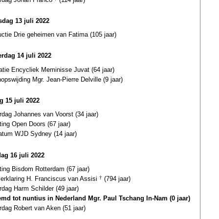
dag 13 juli 2022
uctie Drie geheimen van Fatima (105 jaar)
rdag 14 juli 2022
atie Encycliek Meminisse Juvat (64 jaar)
opswijding Mgr. Jean-Pierre Delville (9 jaar)
g 15 juli 2022
rdag Johannes van Voorst (34 jaar)
ting Open Doors (67 jaar)
datum WJD Sydney (14 jaar)
dag 16 juli 2022
ting Bisdom Rotterdam (67 jaar)
verklaring H. Franciscus van Assisi
†
(794 jaar)
rdag Harm Schilder (49 jaar)
md tot nuntius in Nederland Mgr. Paul Tschang In-Nam (0 jaar)
rdag Robert van Aken (51 jaar)