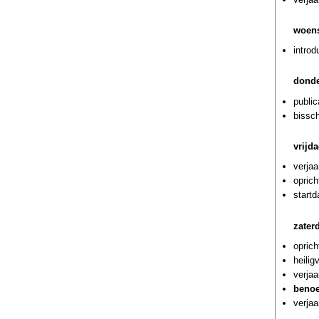
woens
introd
donde
public
bissch
vrijda
verjaa
oprich
start
zater
oprich
heilig
verjaa
benoe
verjaa