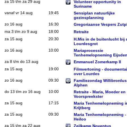
za 15 t/m za 29 aug
Volunteer opportunity in
Suriname
vanaf vr 14 aug
19:45
Sensiplan natuurlijke
gezinsplanning
zo 16 aug
16:30
Gregoriaanse Vespers Zut
ma 3 t/m zo 9 aug
18:00
Retraite
za 15 aug
20:30
H.Mis in de buitenlucht bij 
Lourdesgrot
zo 16 aug
10:00
Mariaprocessie
Tenhemelopneming Eijsde
za 8 t/m do 13 aug
Emmanuel Zomerkamp II
za 15 aug
19:00
Filmvertoning - documentai
over Lourdes
zo 16 aug
09:30
Familiezondag Willibrordus
Alphen
do 13 t/m zo 16 aug
10:00
Retraite - Maria, Moeder en
Voorspreekster
za 15 aug
17:15
Maria Tenhemelopneming i
Krijtberg
za 15 aug
09:30
Maria Tenhemelopneming -
Heiloo
za 15 t/m za 22 aug
Zeilkamp Noventus