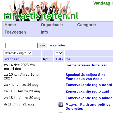
Vandaag i
Home
Organisatie
Categorie
Toevoegen
Info
toon alles
wanneer
tijd
PJG
titel
zo 14 dec 2025 t/m
Karmelietaans Jubeljaar
ma 14 dec
za 10 jan t/m zo 10 jan
Speciaal Jubeljaar Sint
2027
Franciscus van Assisi
za 4 jul t/m zo 16 aug
Zomervakantie regio noord
za 11 jul t/m zo 23 aug
Zomervakantie regio zuid
za 18 jul t/m zo 30 aug
Zomervakantie regio midde
di 11 t/m vr 21 aug
Mag+s - Faith and politics i
Dolomites