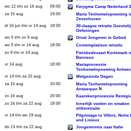
wo 12 t/m zo 16 aug
09:00
Kerygma Camp Nederland 
za 15 aug
19:00
Maria Tenhemelopneming i
Zevenhoven
di 16 jun t/m vr 14 aug
18:00
30-daagse retraite Geesteli
Oefeningen
wo 5 t/m zo 9 aug
Orval Jongeren in Gebed
wo 5 t/m vr 14 aug
18:00
Contemplatieve retraite
zo 9 t/m vr 14 aug
Fietsbedevaart Kortemark 
Banneux
vr 14 aug
18:00
Mariaprocessie
Tenhemelopneming Antwer
vr 14 t/m za 15 aug
Welgezinde Dagen
za 15 aug
10:00
Maria Tenhemelopneming
Antwerpen
zo 16 aug
20:00
Kaarskenprocessie Remigi
zo 16 t/m za 22 aug
18:00
Innerlijk voelen en smaken 
stilteretraite
vr 14 t/m wo 19 aug
Pilgrimage to Villers, Notr
and Lisieux
do 13 t/m za 22 aug
Jongerenreis naar Italie