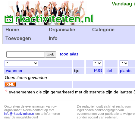
Vandaag i
Home
Organisatie
Categorie
Toevoegen
Info
toon alles
wanneer
tijd
PJG
titel
plaats
Geen items gevonden
evenementen die zijn gemarkeerd met dit sterretje zijn de laatste
Ontbreken de evenementen van uw
De redactie houdt zich het recht voor
organisatie? Neem contact op met
ingezonden aankondigingen van
info@rkactiviteiten.nl
om te informeren
evenementen voor publicatie te weigere
naar de mogelijkheden!
zonder opgaaf van redenen.