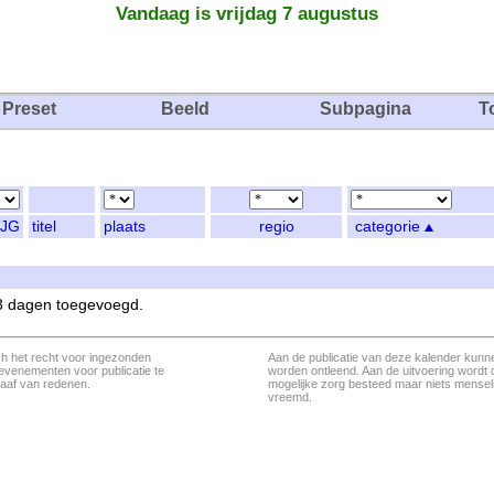
Vandaag is vrijdag 7 augustus
Preset
Beeld
Subpagina
T
JG
titel
plaats
regio
categorie
 3 dagen toegevoegd.
ch het recht voor ingezonden
Aan de publicatie van deze kalender kunn
evenementen voor publicatie te
worden ontleend. Aan de uitvoering wordt 
aaf van redenen.
mogelijke zorg besteed maar niets menseli
vreemd.