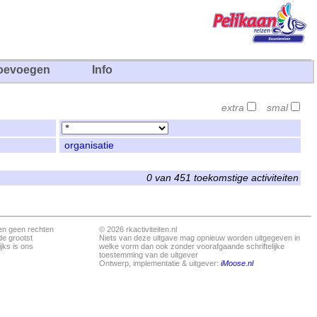
oevoegen
Info
extra
smal
organisatie
0 van 451 toekomstige activiteiten
en geen rechten
© 2026 rkactiviteiten.nl
de grootst
Niets van deze uitgave mag opnieuw worden uitgegeven in
jks is ons
welke vorm dan ook zonder voorafgaande schriftelijke
toestemming van de uitgever
Ontwerp, implementatie & uitgever:
iMoose.nl