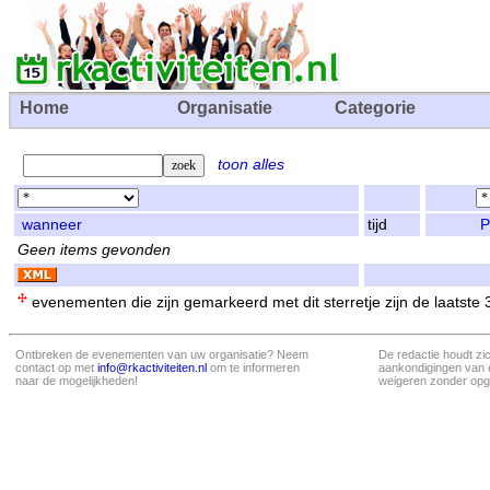
Home
Organisatie
Categorie
toon alles
wanneer
tijd
P
Geen items gevonden
evenementen die zijn gemarkeerd met dit sterretje zijn de laatste
Ontbreken de evenementen van uw organisatie? Neem
De redactie houdt zi
contact op met
info@rkactiviteiten.nl
om te informeren
aankondigingen van 
naar de mogelijkheden!
weigeren zonder opg