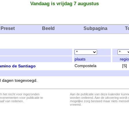
Vandaag is vrijdag 7 augustus
Preset
Beeld
Subpagina
T
plaats
regio
Camino de Santiago
Compostela
[S]
 3 dagen toegevoegd.
ch het recht voor ingezonden
Aan de publicatie van deze kalender kunn
evenementen voor publicatie te
worden ontleend. Aan de uitvoering wordt 
aaf van redenen.
mogelijke zorg besteed maar niets menseli
vreemd.