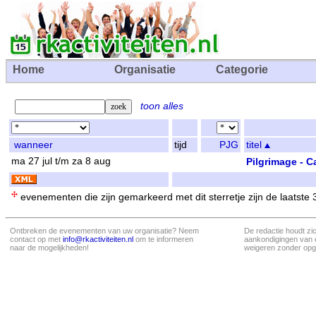
Home
Organisatie
Categorie
toon alles
wanneer
tijd
PJG
titel
ma 27 jul t/m za 8 aug
Pilgrimage - 
evenementen die zijn gemarkeerd met dit sterretje zijn de laatste
Ontbreken de evenementen van uw organisatie? Neem
De redactie houdt zi
contact op met
info@rkactiviteiten.nl
om te informeren
aankondigingen van 
naar de mogelijkheden!
weigeren zonder opg