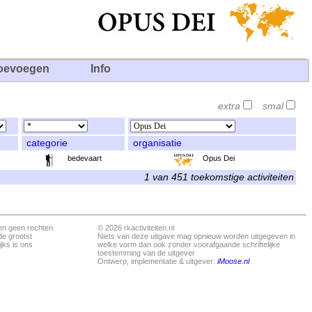
oevoegen
Info
extra
smal
categorie
organisatie
bedevaart
Opus Dei
1 van 451 toekomstige activiteiten
en geen rechten
© 2026 rkactiviteiten.nl
de grootst
Niets van deze uitgave mag opnieuw worden uitgegeven in
jks is ons
welke vorm dan ook zonder voorafgaande schriftelijke
toestemming van de uitgever
Ontwerp, implementatie & uitgever:
iMoose.nl