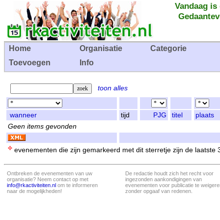
Vandaag is
Gedaantev
Home
Organisatie
Categorie
Toevoegen
Info
toon alles
wanneer
tijd
PJG
titel
plaats
Geen items gevonden
evenementen die zijn gemarkeerd met dit sterretje zijn de laatste
Ontbreken de evenementen van uw
De redactie houdt zich het recht voor
organisatie? Neem contact op met
ingezonden aankondigingen van
info@rkactiviteiten.nl
om te informeren
evenementen voor publicatie te weigere
naar de mogelijkheden!
zonder opgaaf van redenen.