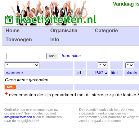
Vandaag is
Home
Organisatie
Categorie
Toevoegen
Info
toon alles
wanneer
tijd
PJG
titel
plaats
Geen items gevonden
evenementen die zijn gemarkeerd met dit sterretje zijn de laatste
Ontbreken de evenementen van uw
De redactie houdt zich het recht voor
organisatie? Neem contact op met
ingezonden aankondigingen van
info@rkactiviteiten.nl
om te informeren
evenementen voor publicatie te weigere
naar de mogelijkheden!
zonder opgaaf van redenen.