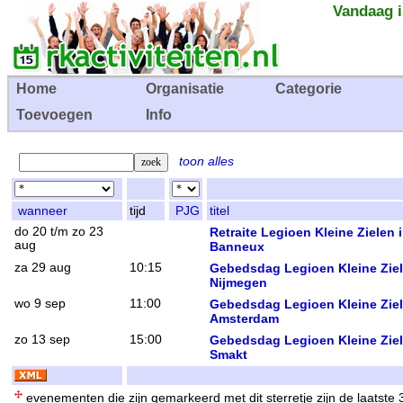
Vandaag i
Home
Organisatie
Categorie
Toevoegen
Info
toon alles
wanneer
tijd
PJG
titel
do 20 t/m zo 23
Retraite Legioen Kleine Zielen 
aug
Banneux
za 29 aug
10:15
Gebedsdag Legioen Kleine Zie
Nijmegen
wo 9 sep
11:00
Gebedsdag Legioen Kleine Zie
Amsterdam
zo 13 sep
15:00
Gebedsdag Legioen Kleine Zie
Smakt
evenementen die zijn gemarkeerd met dit sterretje zijn de laatste