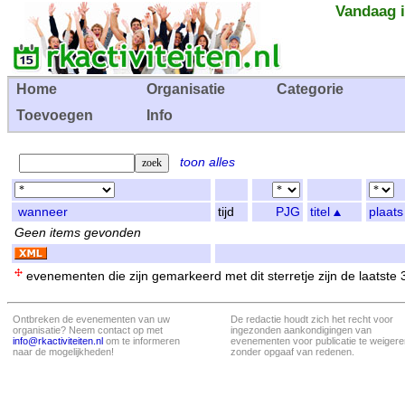
Vandaag i
Home
Organisatie
Categorie
Toevoegen
Info
toon alles
wanneer
tijd
PJG
titel
plaats
Geen items gevonden
evenementen die zijn gemarkeerd met dit sterretje zijn de laatste
Ontbreken de evenementen van uw
De redactie houdt zich het recht voor
organisatie? Neem contact op met
ingezonden aankondigingen van
info@rkactiviteiten.nl
om te informeren
evenementen voor publicatie te weigere
naar de mogelijkheden!
zonder opgaaf van redenen.