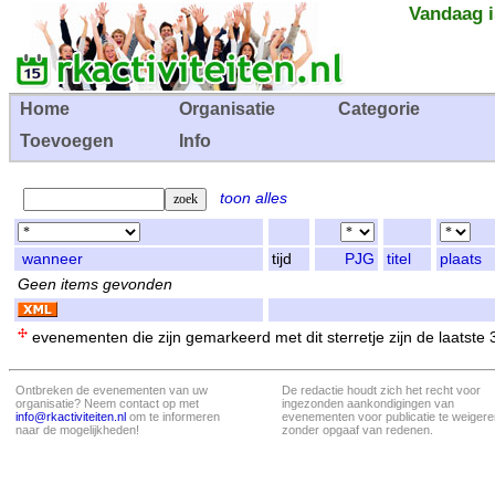
Vandaag i
Home
Organisatie
Categorie
Toevoegen
Info
toon alles
wanneer
tijd
PJG
titel
plaats
Geen items gevonden
evenementen die zijn gemarkeerd met dit sterretje zijn de laatste
Ontbreken de evenementen van uw
De redactie houdt zich het recht voor
organisatie? Neem contact op met
ingezonden aankondigingen van
info@rkactiviteiten.nl
om te informeren
evenementen voor publicatie te weigere
naar de mogelijkheden!
zonder opgaaf van redenen.