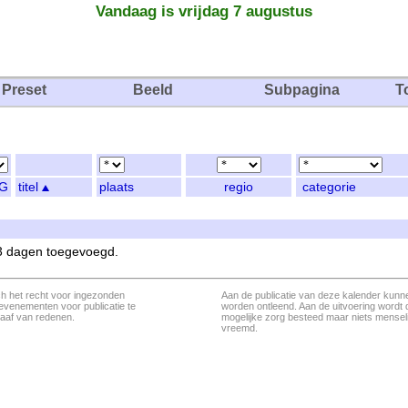
Vandaag is vrijdag 7 augustus
Preset
Beeld
Subpagina
T
G
titel
plaats
regio
categorie
 3 dagen toegevoegd.
ch het recht voor ingezonden
Aan de publicatie van deze kalender kunn
evenementen voor publicatie te
worden ontleend. Aan de uitvoering wordt 
aaf van redenen.
mogelijke zorg besteed maar niets menseli
vreemd.