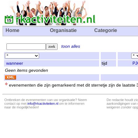
Home
Organisatie
Categorie
toon alles
wanneer
tijd
PJ
Geen items gevonden
evenementen die zijn gemarkeerd met dit sterretje zijn de laatste
Ontbreken de evenementen van uw organisatie? Neem
De redactie houdt zi
contact op met
info@rkactiviteiten.nl
om te informeren
aankondigingen van 
naar de mogelijkheden!
weigeren zonder opg