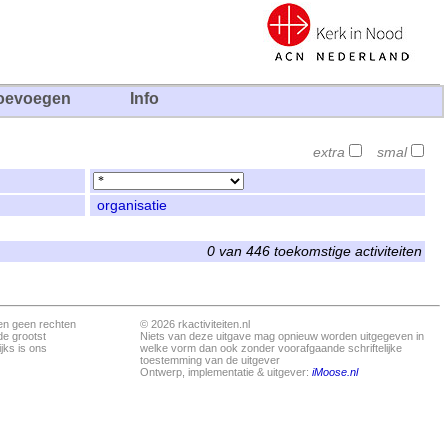
oevoegen
Info
extra
smal
organisatie
0 van 446 toekomstige activiteiten
en geen rechten
© 2026 rkactiviteiten.nl
de grootst
Niets van deze uitgave mag opnieuw worden uitgegeven in
jks is ons
welke vorm dan ook zonder voorafgaande schriftelijke
toestemming van de uitgever
Ontwerp, implementatie & uitgever:
iMoose.nl