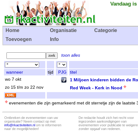
Vandaag is
Home
Organisatie
Categorie
Toevoegen
Info
toon alles
wanneer
tijd
PJG
titel
wo 7 okt
1 Miljoen kinderen bidden de R
zo 15 t/m zo 22 nov
Red Week - Kerk in Nood
evenementen die zijn gemarkeerd met dit sterretje zijn de laatste
Ontbreken de evenementen van uw
De redactie houdt zich het recht voor
organisatie? Neem contact op met
ingezonden aankondigingen van
info@rkactiviteiten.nl
om te informeren
evenementen voor publicatie te weigere
naar de mogelijkheden!
zonder opgaaf van redenen.