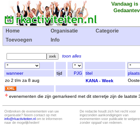
Vandaag is
Gedaantev
Home
Organisatie
Categorie
Toevoegen
Info
toon alles
wanneer
tijd
PJG
titel
plaats
zo 2 t/m za 8 aug
KANA - Week
Ooste
evenementen die zijn gemarkeerd met dit sterretje zijn de laatste
Ontbreken de evenementen van uw
De redactie houdt zich het recht voor
organisatie? Neem contact op met
ingezonden aankondigingen van
info@rkactiviteiten.nl
om te informeren
evenementen voor publicatie te weigere
naar de mogelijkheden!
zonder opgaaf van redenen.