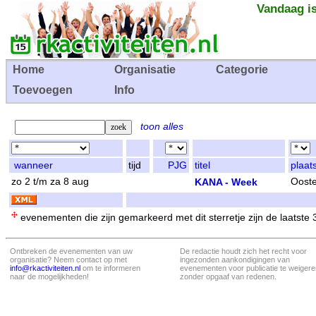
Vandaag is
Home
Organisatie
Categorie
Toevoegen
Info
toon alles
wanneer
tijd
PJG
titel
plaat
zo 2 t/m za 8 aug
KANA - Week
Ooste
evenementen die zijn gemarkeerd met dit sterretje zijn de laatste
Ontbreken de evenementen van uw
De redactie houdt zich het recht voor
organisatie? Neem contact op met
ingezonden aankondigingen van
info@rkactiviteiten.nl
om te informeren
evenementen voor publicatie te weigere
naar de mogelijkheden!
zonder opgaaf van redenen.