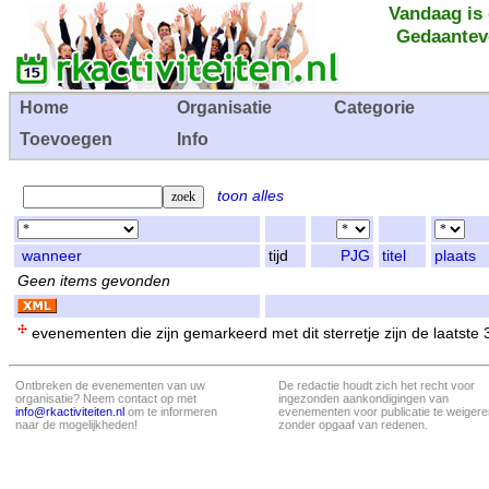
Vandaag is
Gedaantev
Home
Organisatie
Categorie
Toevoegen
Info
toon alles
wanneer
tijd
PJG
titel
plaats
Geen items gevonden
evenementen die zijn gemarkeerd met dit sterretje zijn de laatste
Ontbreken de evenementen van uw
De redactie houdt zich het recht voor
organisatie? Neem contact op met
ingezonden aankondigingen van
info@rkactiviteiten.nl
om te informeren
evenementen voor publicatie te weigere
naar de mogelijkheden!
zonder opgaaf van redenen.