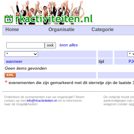
Home
Organisatie
Categorie
toon alles
wanneer
tijd
PJ
Geen items gevonden
evenementen die zijn gemarkeerd met dit sterretje zijn de laatste
Ontbreken de evenementen van uw organisatie? Neem
De redactie houdt zi
contact op met
info@rkactiviteiten.nl
om te informeren
aankondigingen van 
naar de mogelijkheden!
weigeren zonder opg