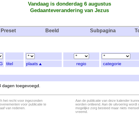
Vandaag is donderdag 6 augustus
Gedaanteverandering van Jezus
Preset
Beeld
Subpagina
T
G
titel
plaats
regio
categorie
 3 dagen toegevoegd.
ch het recht voor ingezonden
Aan de publicatie van deze kalender kunn
evenementen voor publicatie te
worden ontleend. Aan de uitvoering wordt 
aaf van redenen.
mogelijke zorg besteed maar niets menseli
vreemd.