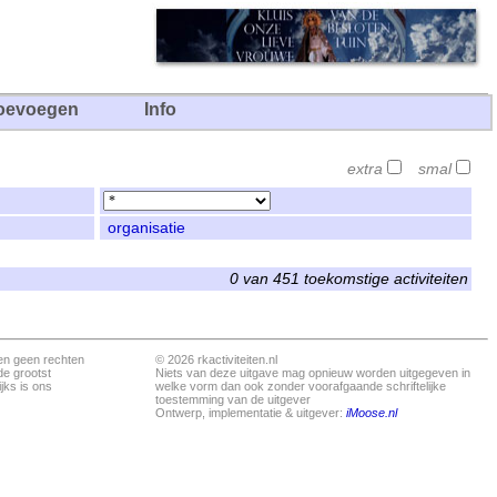
oevoegen
Info
extra
smal
organisatie
0 van 451 toekomstige activiteiten
en geen rechten
© 2026 rkactiviteiten.nl
de grootst
Niets van deze uitgave mag opnieuw worden uitgegeven in
jks is ons
welke vorm dan ook zonder voorafgaande schriftelijke
toestemming van de uitgever
Ontwerp, implementatie & uitgever:
iMoose.nl