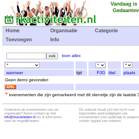
Vandaag is
Gedaantev
Home
Organisatie
Categorie
Toevoegen
Info
toon alles
wanneer
tijd
PJG
titel
plaats
Geen items gevonden
evenementen die zijn gemarkeerd met dit sterretje zijn de laatste
Ontbreken de evenementen van uw
De redactie houdt zich het recht voor
organisatie? Neem contact op met
ingezonden aankondigingen van
info@rkactiviteiten.nl
om te informeren
evenementen voor publicatie te weigere
naar de mogelijkheden!
zonder opgaaf van redenen.