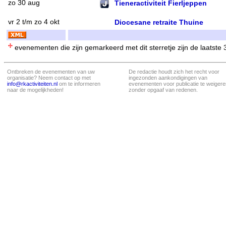
zo 30 aug
Tieneractiviteit Fierljeppen
vr 2 t/m zo 4 okt
Diocesane retraite Thuine
evenementen die zijn gemarkeerd met dit sterretje zijn de laatste
Ontbreken de evenementen van uw
De redactie houdt zich het recht voor
organisatie? Neem contact op met
ingezonden aankondigingen van
info@rkactiviteiten.nl
om te informeren
evenementen voor publicatie te weigere
naar de mogelijkheden!
zonder opgaaf van redenen.