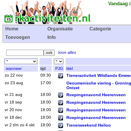
Vandaag i
Home
Organisatie
Categorie
Toevoegen
Info
toon alles
wanneer
tijd
PJG
titel
zo 22 nov
09:30
Tieneractiviteit Wildlands Emme
zo 23 aug
17:00
Oecumenische viering - Gronin
Ontzet
vr 21 aug
18:00
Roepingenavond Heerenveen
vr 18 sep
18:00
Roepingenavond Heerenveen
vr 20 nov
18:00
Roepingenavond Heerenveen
vr 18 dec
18:00
Roepingenavond Heerenveen
vr 2 t/m zo 4 okt
18:00
Tienerweekend Heiloo