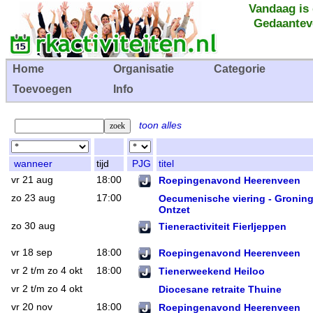
Vandaag is
Gedaantev
Home
Organisatie
Categorie
Toevoegen
Info
toon alles
wanneer
tijd
PJG
titel
vr 21 aug
18:00
Roepingenavond Heerenveen
zo 23 aug
17:00
Oecumenische viering - Gronin
Ontzet
zo 30 aug
Tieneractiviteit Fierljeppen
vr 18 sep
18:00
Roepingenavond Heerenveen
vr 2 t/m zo 4 okt
18:00
Tienerweekend Heiloo
vr 2 t/m zo 4 okt
Diocesane retraite Thuine
vr 20 nov
18:00
Roepingenavond Heerenveen