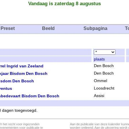
Vandaag is zaterdag 8 augustus
Preset
Beeld
Subpagina
T
plaats
rel Ingrid van Zeeland
Den Bosch
kjaar Bisdom Den Bosch
Den Bosch
isdom Den Bosch
Ommel
ventus
Loosdrecht
nsbedevaart Bisdom Den Bosch
Assisi
 3 dagen toegevoegd.
ch het recht voor ingezonden
Aan de publicatie van deze kalender kunn
evenementen voor publicatie te
worden ontleend. Aan de uitvoering wordt 