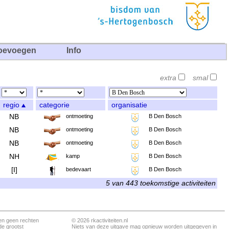
oevoegen
Info
extra
smal
regio
categorie
organisatie
NB
ontmoeting
B Den Bosch
NB
ontmoeting
B Den Bosch
NB
ontmoeting
B Den Bosch
NH
kamp
B Den Bosch
[I]
bedevaart
B Den Bosch
5 van 443 toekomstige activiteiten
en geen rechten
© 2026 rkactiviteiten.nl
de grootst
Niets van deze uitgave mag opnieuw worden uitgegeven in