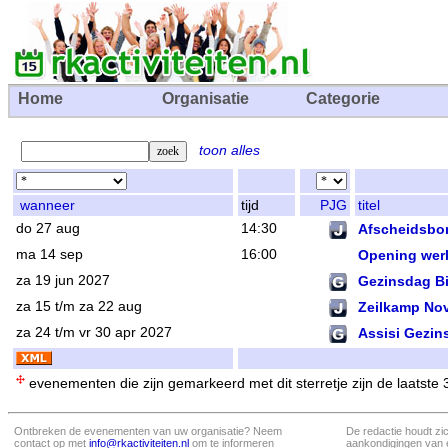
Home
Organisatie
Categorie
toon alles
wanneer
tijd
PJG
titel
do 27 aug
14:30
Afscheidsbor
ma 14 sep
16:00
Opening wer
za 19 jun 2027
Gezinsdag B
za 15 t/m za 22 aug
Zeilkamp No
za 24 t/m vr 30 apr 2027
Assisi Gezi
evenementen die zijn gemarkeerd met dit sterretje zijn de laatste
Ontbreken de evenementen van uw organisatie? Neem
De redactie houdt zi
contact op met
info@rkactiviteiten.nl
om te informeren
aankondigingen van 