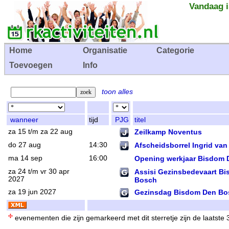
Vandaag i
Home
Organisatie
Categorie
Toevoegen
Info
toon alles
wanneer
tijd
PJG
titel
za 15 t/m za 22 aug
Zeilkamp Noventus
do 27 aug
14:30
Afscheidsborrel Ingrid van
ma 14 sep
16:00
Opening werkjaar Bisdom
za 24 t/m vr 30 apr
Assisi Gezinsbedevaart B
2027
Bosch
za 19 jun 2027
Gezinsdag Bisdom Den Bo
evenementen die zijn gemarkeerd met dit sterretje zijn de laatste