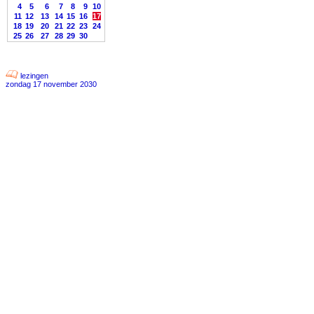
4
5
6
7
8
9
10
11
12
13
14
15
16
17
18
19
20
21
22
23
24
25
26
27
28
29
30
lezingen
zondag 17 november 2030