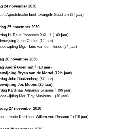
g 24 november 2030
atie Apostolische brief Evangelii Gaudium (17 jaar)
dag 25 november 2030
ardag H. Paus Johannes XXIII
†
(149 jaar)
nwijding Irene Ceelen (12 jaar)
hopswijding Mgr. Hans van den Hende (24 jaar)
ag 26 november 2030
dag André Goedhart
†
(10 jaar)
terwijding Bryan van de Mortel (12½ jaar)
rdag John Dautzenberg (67 jaar)
terwijding Jos Moons (25 jaar)
ardag Kardinaal Adrianus Simonis
†
(99 jaar)
hopswijding Mgr. Tiny Muskens
†
(36 jaar)
dag 27 november 2030
naalscreatie Kardinaal Willem van Rossum
†
(119 jaar)