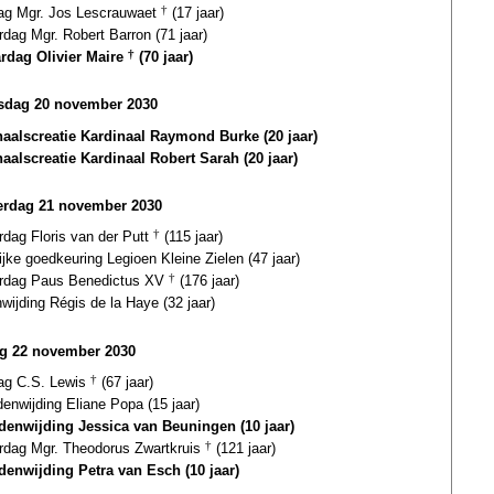
dag Mgr. Jos Lescrauwaet
†
(17 jaar)
rdag Mgr. Robert Barron (71 jaar)
ardag Olivier Maire
†
(70 jaar)
dag 20 november 2030
naalscreatie Kardinaal Raymond Burke (20 jaar)
naalscreatie Kardinaal Robert Sarah (20 jaar)
rdag 21 november 2030
rdag Floris van der Putt
†
(115 jaar)
ijke goedkeuring Legioen Kleine Zielen (47 jaar)
ardag Paus Benedictus XV
†
(176 jaar)
wijding Régis de la Haye (32 jaar)
ag 22 november 2030
dag C.S. Lewis
†
(67 jaar)
enwijding Eliane Popa (15 jaar)
enwijding Jessica van Beuningen (10 jaar)
ardag Mgr. Theodorus Zwartkruis
†
(121 jaar)
enwijding Petra van Esch (10 jaar)