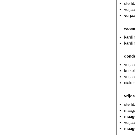
sterf
verjaa
verja
woens
kardi
kardi
donde
verjaa
kerkel
verja
diaken
vrijd
sterf
maagd
maagd
verja
maagd