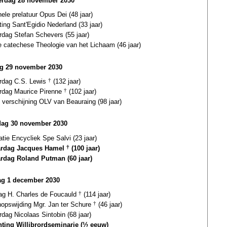
rdag 28 november 2030
ele prelatuur Opus Dei (48 jaar)
ting Sant'Egidio Nederland (33 jaar)
rdag Stefan Schevers (55 jaar)
e catechese Theologie van het Lichaam (46 jaar)
ag 29 november 2030
ardag C.S. Lewis
†
(132 jaar)
ardag Maurice Pirenne
†
(102 jaar)
 verschijning OLV van Beauraing (98 jaar)
dag 30 november 2030
atie Encycliek Spe Salvi (23 jaar)
ardag Jacques Hamel
†
(100 jaar)
ardag Roland Putman (60 jaar)
g 1 december 2030
dag H. Charles de Foucauld
†
(114 jaar)
hopswijding Mgr. Jan ter Schure
†
(46 jaar)
rdag Nicolaas Sintobin (68 jaar)
hting Willibrordseminarie (⅓ eeuw)