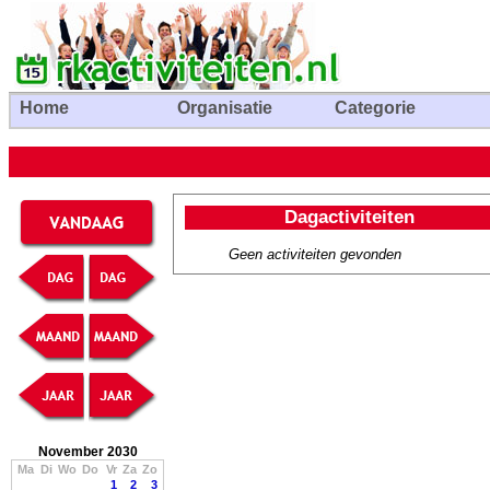
Home
Organisatie
Categorie
Dagactiviteiten
Geen activiteiten gevonden
November 2030
Ma
Di
Wo
Do
Vr
Za
Zo
1
2
3