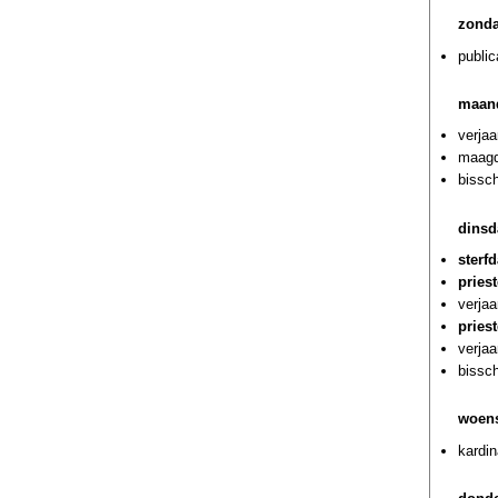
zonda
public
maan
verja
maagde
bissc
dinsd
sterf
pries
verjaa
pries
verja
bissc
woens
kardi