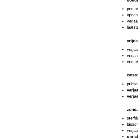
donde
person
oprich
verjaa
laatst
vrijd
verja
verja
eerste
zater
public
verja
verja
zonda
sterf
bissc
verjaa
opric