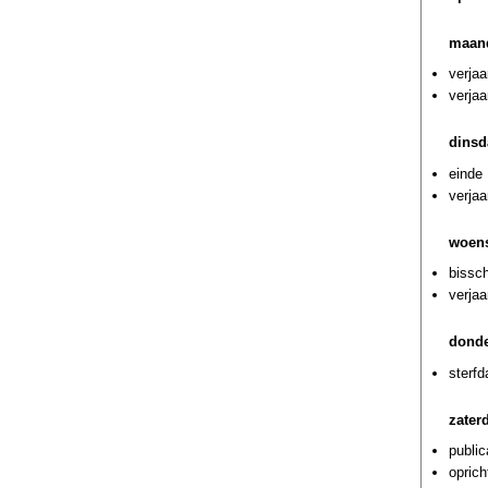
maand
verjaa
verjaa
dinsd
einde 
verja
woens
bissch
verjaa
donde
sterf
zater
public
oprich