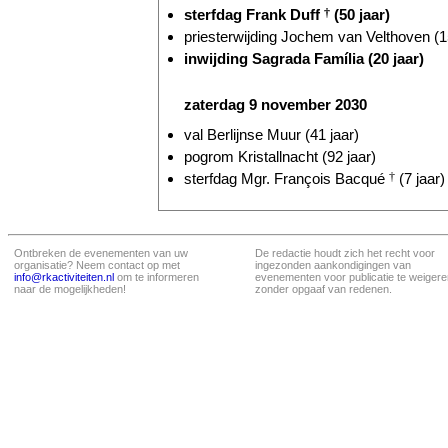
sterfdag Frank Duff
†
(50 jaar)
priesterwijding Jochem van Velthoven (1
inwijding Sagrada Família (20 jaar)
zaterdag 9 november 2030
val Berlijnse Muur (41 jaar)
pogrom Kristallnacht (92 jaar)
sterfdag Mgr. François Bacqué
†
(7 jaar)
Ontbreken de evenementen van uw
De redactie houdt zich het recht voor
organisatie? Neem contact op met
ingezonden aankondigingen van
info@rkactiviteiten.nl
om te informeren
evenementen voor publicatie te weigere
naar de mogelijkheden!
zonder opgaaf van redenen.