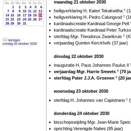
maandag 21 oktober 2030
Ma
Di
Wo
Do
Vr
Za
Zo
1
2
3
4
5
6
heiligverklaring H. Kateri Tekakwitha
†
(1
7
8
9
10
11
12
13
14
15
16
17
18
19
20
heiligverklaring H. Pedro Calungsod
†
(18
21
22
23
24
25
26
27
kardinaalscreatie Kardinaal George Pell
28
29
30
31
kardinaalscreatie Kardinaal Peter Turkso
sterfdag Mgr. Theodorus Zwartkruis
†
(47
lezingen
verjaardag Quinten Kerckhofs (37 jaar)
zondag 20 oktober 2030
dinsdag 22 oktober 2030
inauguratie H. Paus Johannes Paulus II
verjaardag Mgr. Harrie Smeets
†
(70 ja
sterfdag Pater J.J.A. Groenen
†
(20 jaa
woensdag 23 oktober 2030
sterfdag H. Johannes van Capistrano
†
(
donderdag 24 oktober 2030
bisschopswijding Mgr. Jean-Marie Speich
oprichting Verenigde Naties (85 jaar)