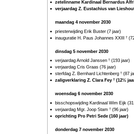
zetelinname Kardinaal Bernardus Alf
verjaardag Z. Eustachius van Lieshou
maandag 4 november 2030
priesterwijding Erik Buster (7 jaar)
inauguratie H. Paus Johannes XXIII
†
(72
dinsdag 5 november 2030
verjaardag Arnold Janssen
†
(193 jaar)
verjaardag Cris Graas (76 jaar)
sterfdag Z. Bernhard Lichtenberg
†
(87 ja
zaligverklaring Z. Clara Fey
†
(12½ jaa
woensdag 6 november 2030
bisschopswijding Kardinaal Wim Eijk (31 
verjaardag Mgr. Joop Stam
†
(96 jaar)
oprichting Pro Petri Sede (160 jaar)
donderdag 7 november 2030