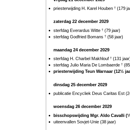
priesterwijding H. Karel Houben
†
(179 ja
zaterdag 22 december 2029
sterfdag Everardus Witte
†
(79 jaar)
sterfdag Godfried Bomans
†
(58 jaar)
maandag 24 december 2029
sterfdag H. Charbel Makhlouf
†
(131 jaar
sterfdag Julio Maria De Lombaerde
†
(85
priesterwijding Teun Warnaar (12½ jaa
dinsdag 25 december 2029
publicatie Encycliek Deus Caritas Est (2
woensdag 26 december 2029
bisschopswijding Mgr. Aldo Cavalli (
uiteenvallen Sovjet-Unie (38 jaar)