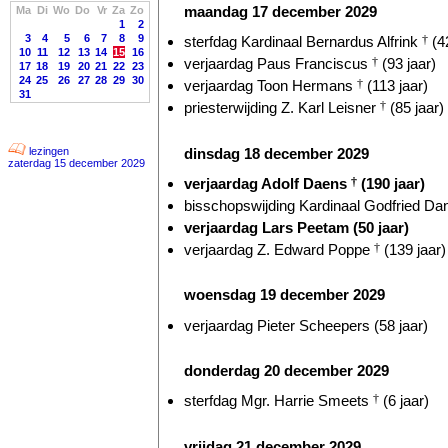
maandag 17 december 2029
Ma
Di
Wo
Do
Vr
Za
Zo
1
2
3
4
5
6
7
8
9
sterfdag Kardinaal Bernardus Alfrink
†
(42
10
11
12
13
14
15
16
verjaardag Paus Franciscus
†
(93 jaar)
17
18
19
20
21
22
23
24
25
26
27
28
29
30
verjaardag Toon Hermans
†
(113 jaar)
31
priesterwijding Z. Karl Leisner
†
(85 jaar)
dinsdag 18 december 2029
lezingen
zaterdag 15 december 2029
verjaardag Adolf Daens
†
(190 jaar)
bisschopswijding Kardinaal Godfried D
verjaardag Lars Peetam (50 jaar)
verjaardag Z. Edward Poppe
†
(139 jaar)
woensdag 19 december 2029
verjaardag Pieter Scheepers (58 jaar)
donderdag 20 december 2029
sterfdag Mgr. Harrie Smeets
†
(6 jaar)
vrijdag 21 december 2029