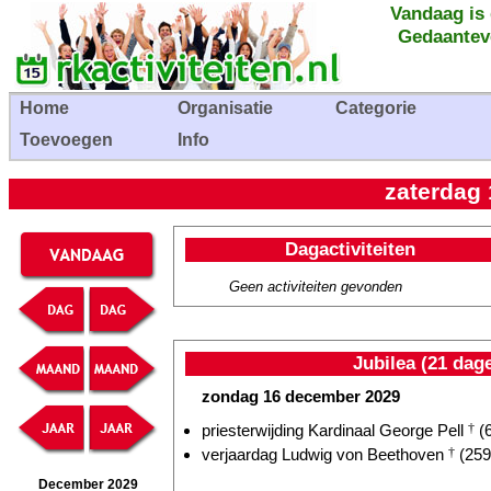
Vandaag is
Gedaantev
Home
Organisatie
Categorie
Toevoegen
Info
zaterdag
Dagactiviteiten
Geen activiteiten gevonden
Jubilea (21 dag
zondag 16 december 2029
priesterwijding Kardinaal George Pell
†
(6
verjaardag Ludwig von Beethoven
†
(259 
December 2029