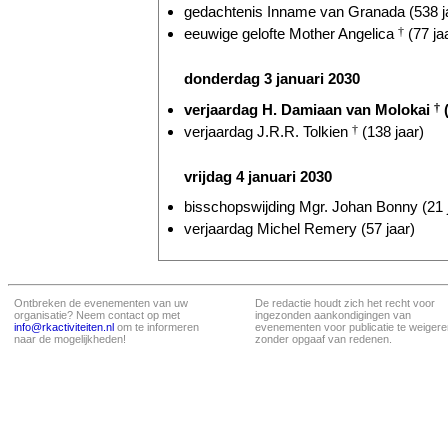
gedachtenis Inname van Granada (538 j
eeuwige gelofte Mother Angelica
†
(77 ja
donderdag 3 januari 2030
verjaardag H. Damiaan van Molokai
†
(
verjaardag J.R.R. Tolkien
†
(138 jaar)
vrijdag 4 januari 2030
bisschopswijding Mgr. Johan Bonny (21 
verjaardag Michel Remery (57 jaar)
Ontbreken de evenementen van uw
De redactie houdt zich het recht voor
organisatie? Neem contact op met
ingezonden aankondigingen van
info@rkactiviteiten.nl
om te informeren
evenementen voor publicatie te weigere
naar de mogelijkheden!
zonder opgaaf van redenen.