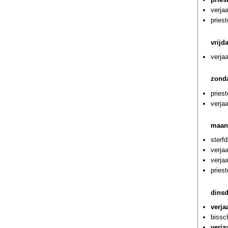
verja
pries
vrijd
verja
zond
pries
verja
maan
sterf
verja
verja
priest
dins
verja
bissc
verja