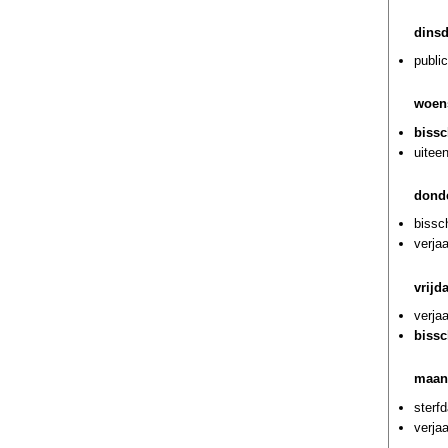
dins
publi
woen
bissc
uiteen
dond
bissc
verjaa
vrijd
verja
bissc
maan
sterf
verja