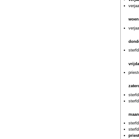
verja
woen
verja
dond
sterf
vrijd
pries
zater
sterf
sterf
maan
sterf
sterf
pries