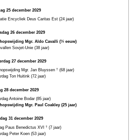
dag 25 december 2029
catie Encycliek Deus Caritas Est (24 jaar)
sdag 26 december 2029
hopswijding Mgr. Aldo Cavalli (⅓ eeuw)
vallen Sovjet-Unie (38 jaar)
erdag 27 december 2029
hopswijding Mgr. Jan Bluyssen
†
(68 jaar)
rdag Ton Huitink (72 jaar)
ag 28 december 2029
ardag Antoine Bodar (85 jaar)
hopswijding Mgr. Paul Coakley (25 jaar)
dag 31 december 2029
dag Paus Benedictus XVI
†
(7 jaar)
ardag Peter Koen (53 jaar)