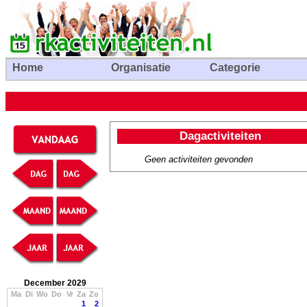
Home
Organisatie
Categorie
Dagactiviteiten
Geen activiteiten gevonden
December 2029
Ma
Di
Wo
Do
Vr
Za
Zo
1
2