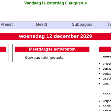
Vandaag is zaterdag 8 augustus
Preset
Beeld
Subpagina
T
woensdag 12 december 2029
Meerdaagse activiteiten
woen
Geen activiteiten gevonden
pries
verja
verja
bissc
oprich
dond
verja
opric
pries