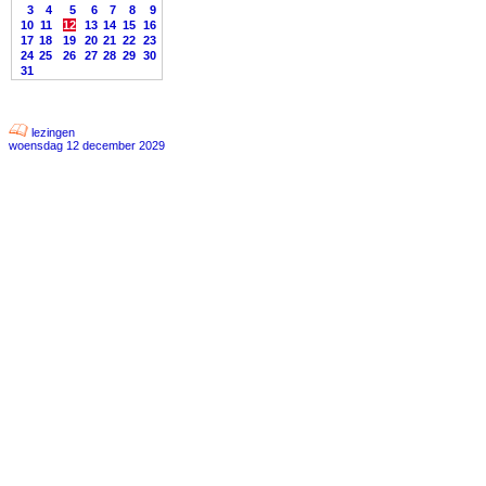
3
4
5
6
7
8
9
10
11
12
13
14
15
16
17
18
19
20
21
22
23
24
25
26
27
28
29
30
31
lezingen
woensdag 12 december 2029