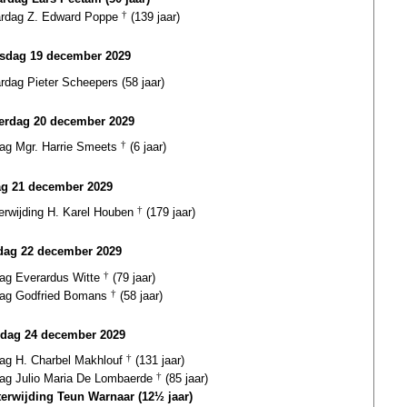
ardag Z. Edward Poppe
†
(139 jaar)
sdag 19 december 2029
ardag Pieter Scheepers (58 jaar)
erdag 20 december 2029
dag Mgr. Harrie Smeets
†
(6 jaar)
ag 21 december 2029
terwijding H. Karel Houben
†
(179 jaar)
dag 22 december 2029
dag Everardus Witte
†
(79 jaar)
dag Godfried Bomans
†
(58 jaar)
dag 24 december 2029
dag H. Charbel Makhlouf
†
(131 jaar)
dag Julio Maria De Lombaerde
†
(85 jaar)
terwijding Teun Warnaar (12½ jaar)