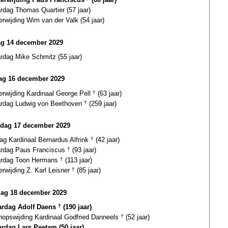
ardag Thomas Quartier (57 jaar)
terwijding Wim van der Valk (54 jaar)
ag 14 december 2029
ardag Mike Schmitz (55 jaar)
ag 16 december 2029
terwijding Kardinaal George Pell
†
(63 jaar)
ardag Ludwig von Beethoven
†
(259 jaar)
dag 17 december 2029
dag Kardinaal Bernardus Alfrink
†
(42 jaar)
ardag Paus Franciscus
†
(93 jaar)
ardag Toon Hermans
†
(113 jaar)
erwijding Z. Karl Leisner
†
(85 jaar)
dag 18 december 2029
ardag Adolf Daens
†
(190 jaar)
hopswijding Kardinaal Godfried Danneels
†
(52 jaar)
ardag Lars Peetam (50 jaar)