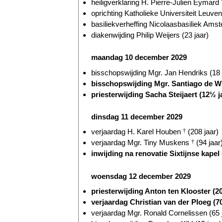
heiligverklaring H. Pierre-Julien Eymard
oprichting Katholieke Universiteit Leuven
basiliekverheffing Nicolaasbasiliek Amst
diakenwijding Philip Weijers (23 jaar)
maandag 10 december 2029
bisschopswijding Mgr. Jan Hendriks (18 
bisschopswijding Mgr. Santiago de W
priesterwijding Sacha Steijaert (12½ j
dinsdag 11 december 2029
verjaardag H. Karel Houben
†
(208 jaar)
verjaardag Mgr. Tiny Muskens
†
(94 jaar
inwijding na renovatie Sixtijnse kapel 
woensdag 12 december 2029
priesterwijding Anton ten Klooster (20
verjaardag Christian van der Ploeg (70
verjaardag Mgr. Ronald Cornelissen (65 