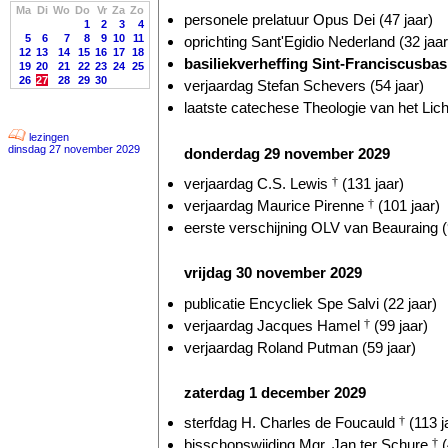
Ma
Di
Wo
Do
Vr
Za
Zo
personele prelatuur Opus Dei (47 jaar)
1
2
3
4
5
6
7
8
9
10
11
oprichting Sant'Egidio Nederland (32 jaar
12
13
14
15
16
17
18
basiliekverheffing Sint-Franciscusbas
19
20
21
22
23
24
25
26
27
28
29
30
verjaardag Stefan Schevers (54 jaar)
laatste catechese Theologie van het Lic
lezingen
dinsdag 27 november 2029
donderdag 29 november 2029
verjaardag C.S. Lewis
†
(131 jaar)
verjaardag Maurice Pirenne
†
(101 jaar)
eerste verschijning OLV van Beauraing (
vrijdag 30 november 2029
publicatie Encycliek Spe Salvi (22 jaar)
verjaardag Jacques Hamel
†
(99 jaar)
verjaardag Roland Putman (59 jaar)
zaterdag 1 december 2029
sterfdag H. Charles de Foucauld
†
(113 j
bisschopswijding Mgr. Jan ter Schure
†
(