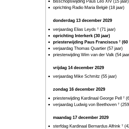
bisschopswijding Paus Leo XIV (15 jaar)
oprichting Radio Maria België (18 jaar)
donderdag 13 december 2029
verjaardag Elias Leyds
†
(71 jaar)
oprichting Interkerk (30 jaar)
priesterwijding Paus Franciscus
†
(60 
verjaardag Thomas Quartier (57 jaar)
priesterwijding Wim van der Valk (54 jaar
vrijdag 14 december 2029
verjaardag Mike Schmitz (55 jaar)
zondag 16 december 2029
priesterwijding Kardinaal George Pell
†
(6
verjaardag Ludwig von Beethoven
†
(259 
maandag 17 december 2029
sterfdag Kardinaal Bernardus Alfrink
†
(42