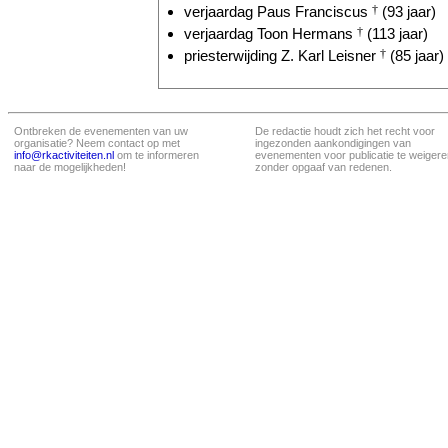
verjaardag Paus Franciscus
†
(93 jaar)
verjaardag Toon Hermans
†
(113 jaar)
priesterwijding Z. Karl Leisner
†
(85 jaar)
Ontbreken de evenementen van uw
De redactie houdt zich het recht voor
organisatie? Neem contact op met
ingezonden aankondigingen van
info@rkactiviteiten.nl
om te informeren
evenementen voor publicatie te weigere
naar de mogelijkheden!
zonder opgaaf van redenen.