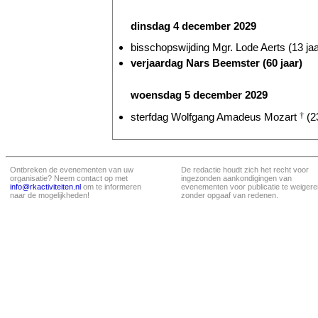
dinsdag 4 december 2029
bisschopswijding Mgr. Lode Aerts (13 jaa
verjaardag Nars Beemster (60 jaar)
woensdag 5 december 2029
sterfdag Wolfgang Amadeus Mozart
†
(23
Ontbreken de evenementen van uw
De redactie houdt zich het recht voor
organisatie? Neem contact op met
ingezonden aankondigingen van
info@rkactiviteiten.nl
om te informeren
evenementen voor publicatie te weigere
naar de mogelijkheden!
zonder opgaaf van redenen.