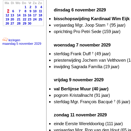
Ma
Di
Wo
Do
Vr
Za
Zo
1
2
3
4
dinsdag 6 november 2029
5
6
7
8
9
10
11
12
13
14
15
16
17
18
bisschopswijding Kardinaal Wim Eijk (
19
20
21
22
23
24
25
26
27
28
29
30
verjaardag Mgr. Joop Stam
†
(95 jaar)
oprichting Pro Petri Sede (159 jaar)
lezingen
maandag 5 november 2029
woensdag 7 november 2029
sterfdag Frank Duff
†
(49 jaar)
priesterwijding Jochem van Velthoven (1
inwijding Sagrada Família (19 jaar)
vrijdag 9 november 2029
val Berlijnse Muur (40 jaar)
pogrom Kristallnacht (91 jaar)
sterfdag Mgr. François Bacqué
†
(6 jaar)
zondag 11 november 2029
einde Eerste Wereldoorlog (111 jaar)
verjaardag Mgr. Ron van den Hout (65 ja