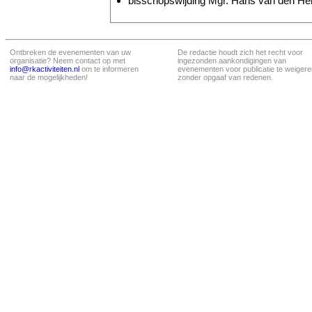
bisschopswijding Mgr. Hans van den Hen
Ontbreken de evenementen van uw
De redactie houdt zich het recht voor
organisatie? Neem contact op met
ingezonden aankondigingen van
info@rkactiviteiten.nl
om te informeren
evenementen voor publicatie te weigere
naar de mogelijkheden!
zonder opgaaf van redenen.