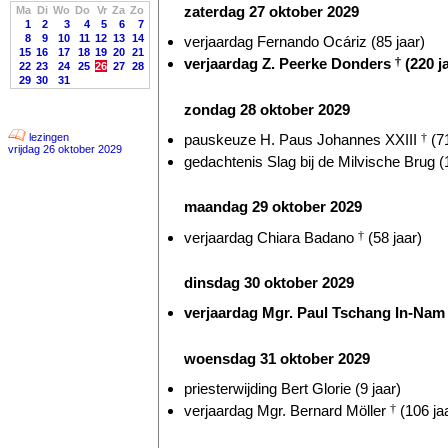
zaterdag 27 oktober 2029
Ma
Di
Wo
Do
Vr
Za
Zo
1
2
3
4
5
6
7
8
9
10
11
12
13
14
verjaardag Fernando Ocáriz (85 jaar)
15
16
17
18
19
20
21
verjaardag Z. Peerke Donders
†
(220 j
22
23
24
25
26
27
28
29
30
31
zondag 28 oktober 2029
pauskeuze H. Paus Johannes XXIII
†
(71
lezingen
vrijdag 26 oktober 2029
gedachtenis Slag bij de Milvische Brug (
maandag 29 oktober 2029
verjaardag Chiara Badano
†
(58 jaar)
dinsdag 30 oktober 2029
verjaardag Mgr. Paul Tschang In-Nam (
woensdag 31 oktober 2029
priesterwijding Bert Glorie (9 jaar)
verjaardag Mgr. Bernard Möller
†
(106 ja