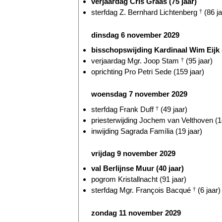
verjaardag Cris Graas (75 jaar)
sterfdag Z. Bernhard Lichtenberg
†
(86 ja
dinsdag 6 november 2029
bisschopswijding Kardinaal Wim Eijk (
verjaardag Mgr. Joop Stam
†
(95 jaar)
oprichting Pro Petri Sede (159 jaar)
woensdag 7 november 2029
sterfdag Frank Duff
†
(49 jaar)
priesterwijding Jochem van Velthoven (1
inwijding Sagrada Família (19 jaar)
vrijdag 9 november 2029
val Berlijnse Muur (40 jaar)
pogrom Kristallnacht (91 jaar)
sterfdag Mgr. François Bacqué
†
(6 jaar)
zondag 11 november 2029