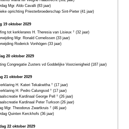
rdag Mgr. Aldo Cavalli (83 jaar)
eke oprichting Priesterbroederschap Sint-Pieter (41 jaar)
ag 19 oktober 2029
fing tot kerklerares H. Theresia van Lisieux
†
(32 jaar)
erwijding Mgr. Ronald Cornelissen (33 jaar)
erwijding Roderick Vonhögen (33 jaar)
dag 20 oktober 2029
ting Congregatie Zusters vd Goddelijke Voorzienigheid (187 jaar)
g 21 oktober 2029
verklaring H. Kateri Tekakwitha
†
(17 jaar)
verklaring H. Pedro Calungsod
†
(17 jaar)
aalscreatie Kardinaal George Pell
†
(26 jaar)
aalscreatie Kardinaal Peter Turkson (26 jaar)
dag Mgr. Theodorus Zwartkruis
†
(46 jaar)
rdag Quinten Kerckhofs (36 jaar)
ag 22 oktober 2029