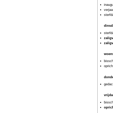
inaug
verja
sterf
dinsd
sterf
zalig
zalig
woens
bissch
oprich
donde
gedach
vrijd
bissch
opric