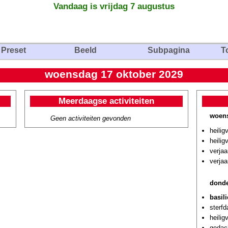
Vandaag is vrijdag 7 augustus
Preset
Beeld
Subpagina
T
woensdag 17 oktober 2029
Meerdaagse activiteiten
woens
Geen activiteiten gevonden
heilig
heilig
verjaa
verja
donde
basil
sterf
heilig
gedach