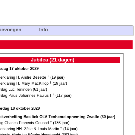
oevoegen
Info
Jubilea (21 dagen)
dag 17 oktober 2029
verklaring H. Andre Besette
†
(19 jaar)
verklaring H. Mary MacKillop
†
(19 jaar)
rdag Luc Terlinden (61 jaar)
ardag Paus Johannes Paulus I
†
(117 jaar)
rdag 18 oktober 2029
iekverheffing Basiliek OLV Tenhemelopneming Zwolle (30 jaar)
dag Charles François Gounod
†
(136 jaar)
verklaring HH. Zélie & Louis Martin
†
(14 jaar)
tenis Maria ter Weghe Haastrecht (382 jaar)