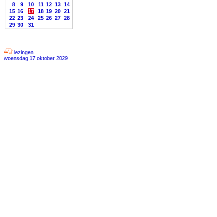
8
9
10
11
12
13
14
15
16
17
18
19
20
21
22
23
24
25
26
27
28
29
30
31
lezingen
woensdag 17 oktober 2029