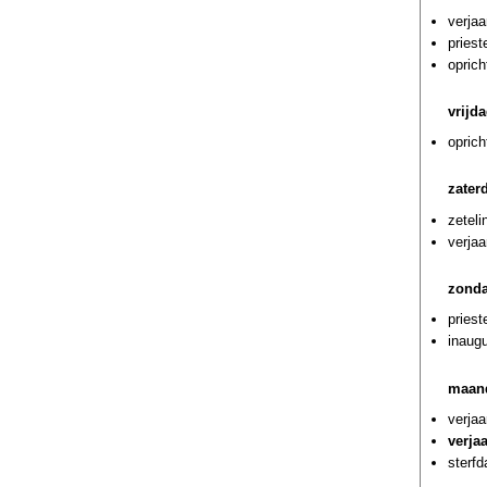
verja
pries
oprich
vrijd
opric
zater
zetel
verja
zonda
priest
inaug
maan
verja
verja
sterf