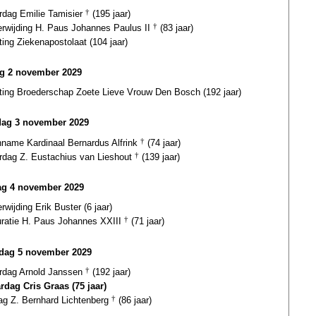
ardag Emilie Tamisier
†
(195 jaar)
terwijding H. Paus Johannes Paulus II
†
(83 jaar)
ting Ziekenapostolaat (104 jaar)
ag 2 november 2029
hting Broederschap Zoete Lieve Vrouw Den Bosch (192 jaar)
dag 3 november 2029
inname Kardinaal Bernardus Alfrink
†
(74 jaar)
ardag Z. Eustachius van Lieshout
†
(139 jaar)
g 4 november 2029
erwijding Erik Buster (6 jaar)
uratie H. Paus Johannes XXIII
†
(71 jaar)
dag 5 november 2029
ardag Arnold Janssen
†
(192 jaar)
ardag Cris Graas (75 jaar)
dag Z. Bernhard Lichtenberg
†
(86 jaar)