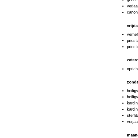
verjaa
canoni
vrijd
verhef
priest
priest
zater
oprich
zonda
heilig
heilig
kardin
kardin
sterf
verjaa
maand