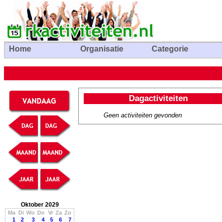
Home
Organisatie
Categorie
Dagactiviteiten
Geen activiteiten gevonden
Oktober 2029
Ma
Di
Wo
Do
Vr
Za
Zo
1
2
3
4
5
6
7