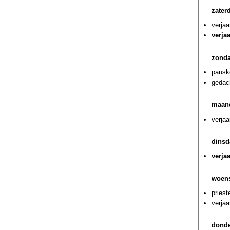
zater
verjaa
verja
zonda
pausk
gedach
maand
verja
dinsd
verja
woens
priest
verja
donde