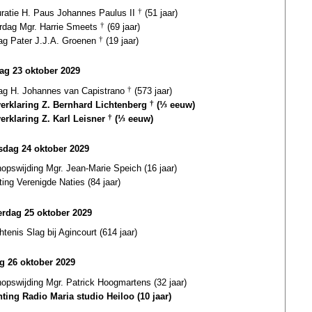
uratie H. Paus Johannes Paulus II
†
(51 jaar)
ardag Mgr. Harrie Smeets
†
(69 jaar)
dag Pater J.J.A. Groenen
†
(19 jaar)
ag 23 oktober 2029
dag H. Johannes van Capistrano
†
(573 jaar)
verklaring Z. Bernhard Lichtenberg
†
(⅓ eeuw)
verklaring Z. Karl Leisner
†
(⅓ eeuw)
dag 24 oktober 2029
opswijding Mgr. Jean-Marie Speich (16 jaar)
ting Verenigde Naties (84 jaar)
rdag 25 oktober 2029
tenis Slag bij Agincourt (614 jaar)
ag 26 oktober 2029
opswijding Mgr. Patrick Hoogmartens (32 jaar)
hting Radio Maria studio Heiloo (10 jaar)