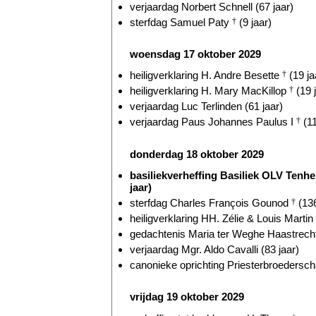
verjaardag Norbert Schnell (67 jaar)
sterfdag Samuel Paty
†
(9 jaar)
woensdag 17 oktober 2029
heiligverklaring H. Andre Besette
†
(19 ja
heiligverklaring H. Mary MacKillop
†
(19 
verjaardag Luc Terlinden (61 jaar)
verjaardag Paus Johannes Paulus I
†
(11
donderdag 18 oktober 2029
basiliekverheffing Basiliek OLV Ten
jaar)
sterfdag Charles François Gounod
†
(136
heiligverklaring HH. Zélie & Louis Martin
gedachtenis Maria ter Weghe Haastrecht
verjaardag Mgr. Aldo Cavalli (83 jaar)
canonieke oprichting Priesterbroederscha
vrijdag 19 oktober 2029