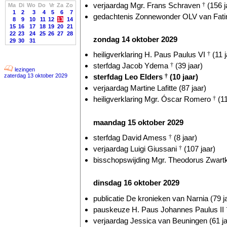
verjaardag Mgr. Frans Schraven
†
(156 j
Ma
Di
Wo
Do
Vr
Za
Zo
1
2
3
4
5
6
7
gedachtenis Zonnewonder OLV van Fatim
8
9
10
11
12
13
14
15
16
17
18
19
20
21
22
23
24
25
26
27
28
zondag 14 oktober 2029
29
30
31
heiligverklaring H. Paus Paulus VI
†
(11 j
sterfdag Jacob Ydema
†
(39 jaar)
lezingen
zaterdag 13 oktober 2029
sterfdag Leo Elders
†
(10 jaar)
verjaardag Martine Lafitte (87 jaar)
heiligverklaring Mgr. Óscar Romero
†
(11
maandag 15 oktober 2029
sterfdag David Amess
†
(8 jaar)
verjaardag Luigi Giussani
†
(107 jaar)
bisschopswijding Mgr. Theodorus Zwart
dinsdag 16 oktober 2029
publicatie De kronieken van Narnia (79 j
pauskeuze H. Paus Johannes Paulus II
verjaardag Jessica van Beuningen (61 ja