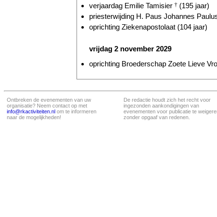
verjaardag Emilie Tamisier
†
(195 jaar)
priesterwijding H. Paus Johannes Paulus
oprichting Ziekenapostolaat (104 jaar)
vrijdag 2 november 2029
oprichting Broederschap Zoete Lieve Vr
Ontbreken de evenementen van uw
De redactie houdt zich het recht voor
organisatie? Neem contact op met
ingezonden aankondigingen van
info@rkactiviteiten.nl
om te informeren
evenementen voor publicatie te weigere
naar de mogelijkheden!
zonder opgaaf van redenen.