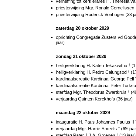
verheffing tot kerklerares H. Theresia v
priesterwijding Mgr. Ronald Cornelissen 
priesterwijding Roderick Vonhögen (33 ja
zaterdag 20 oktober 2029
oprichting Congregatie Zusters vd Godde
jaar)
zondag 21 oktober 2029
heiligverklaring H. Kateri Tekakwitha
†
(1
heiligverklaring H. Pedro Calungsod
†
(17
kardinaalscreatie Kardinaal George Pell
kardinaalscreatie Kardinaal Peter Turkso
sterfdag Mgr. Theodorus Zwartkruis
†
(46
verjaardag Quinten Kerckhofs (36 jaar)
maandag 22 oktober 2029
inauguratie H. Paus Johannes Paulus II
verjaardag Mgr. Harrie Smeets
†
(69 jaar
sterfdag Pater J.J.A. Groenen
†
(19 jaar)