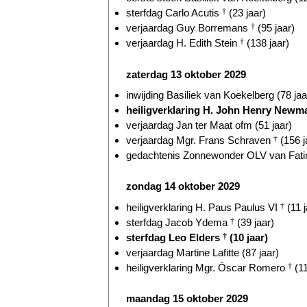
sterfdag Carlo Acutis
†
(23 jaar)
verjaardag Guy Borremans
†
(95 jaar)
verjaardag H. Edith Stein
†
(138 jaar)
zaterdag 13 oktober 2029
inwijding Basiliek van Koekelberg (78 jaa
heiligverklaring H. John Henry New
verjaardag Jan ter Maat ofm (51 jaar)
verjaardag Mgr. Frans Schraven
†
(156 j
gedachtenis Zonnewonder OLV van Fatim
zondag 14 oktober 2029
heiligverklaring H. Paus Paulus VI
†
(11 j
sterfdag Jacob Ydema
†
(39 jaar)
sterfdag Leo Elders
†
(10 jaar)
verjaardag Martine Lafitte (87 jaar)
heiligverklaring Mgr. Óscar Romero
†
(11
maandag 15 oktober 2029