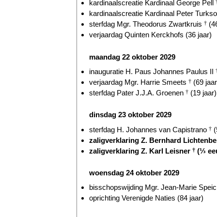
kardinaalscreatie Kardinaal George Pell
kardinaalscreatie Kardinaal Peter Turkso
sterfdag Mgr. Theodorus Zwartkruis
†
(46
verjaardag Quinten Kerckhofs (36 jaar)
maandag 22 oktober 2029
inauguratie H. Paus Johannes Paulus II
verjaardag Mgr. Harrie Smeets
†
(69 jaar
sterfdag Pater J.J.A. Groenen
†
(19 jaar)
dinsdag 23 oktober 2029
sterfdag H. Johannes van Capistrano
†
(
zaligverklaring Z. Bernhard Lichtenb
zaligverklaring Z. Karl Leisner
†
(⅓ ee
woensdag 24 oktober 2029
bisschopswijding Mgr. Jean-Marie Speich
oprichting Verenigde Naties (84 jaar)