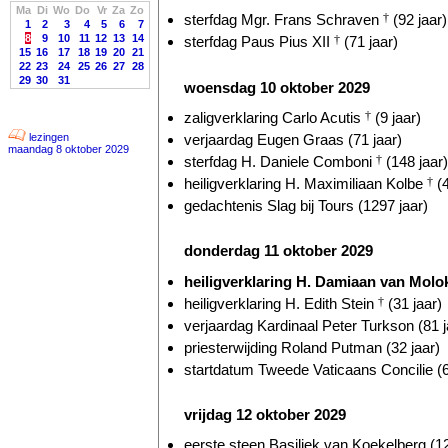
Ma
Di
Wo
Do
Vr
Za
Zo
sterfdag Mgr. Frans Schraven
†
(92 jaar)
1
2
3
4
5
6
7
8
9
10
11
12
13
14
sterfdag Paus Pius XII
†
(71 jaar)
15
16
17
18
19
20
21
22
23
24
25
26
27
28
29
30
31
woensdag 10 oktober 2029
zaligverklaring Carlo Acutis
†
(9 jaar)
verjaardag Eugen Graas (71 jaar)
lezingen
maandag 8 oktober 2029
sterfdag H. Daniele Comboni
†
(148 jaar)
heiligverklaring H. Maximiliaan Kolbe
†
(4
gedachtenis Slag bij Tours (1297 jaar)
donderdag 11 oktober 2029
heiligverklaring H. Damiaan van Molo
heiligverklaring H. Edith Stein
†
(31 jaar)
verjaardag Kardinaal Peter Turkson (81 j
priesterwijding Roland Putman (32 jaar)
startdatum Tweede Vaticaans Concilie (6
vrijdag 12 oktober 2029
eerste steen Basiliek van Koekelberg (12