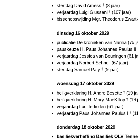
sterfdag David Amess
†
(8 jaar)
verjaardag Luigi Giussani
†
(107 jaar)
bisschopswijding Mgr. Theodorus Zwart
dinsdag 16 oktober 2029
publicatie De kronieken van Narnia (79 j
pauskeuze H. Paus Johannes Paulus II
verjaardag Jessica van Beuningen (61 ja
verjaardag Norbert Schnell (67 jaar)
sterfdag Samuel Paty
†
(9 jaar)
woensdag 17 oktober 2029
heiligverklaring H. Andre Besette
†
(19 ja
heiligverklaring H. Mary MacKillop
†
(19 
verjaardag Luc Terlinden (61 jaar)
verjaardag Paus Johannes Paulus I
†
(11
donderdag 18 oktober 2029
basiliekverheffing Basiliek OLV Ten