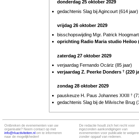
donderdag 25 oktober 2029
gedachtenis Slag bij Agincourt (614 jaar)
vrijdag 26 oktober 2029
bisschopswijding Mgr. Patrick Hoogmarte
oprichting Radio Maria studio Heiloo (
zaterdag 27 oktober 2029
verjaardag Fernando Ocáriz (85 jaar)
verjaardag Z. Peerke Donders
†
(220 j
zondag 28 oktober 2029
pauskeuze H. Paus Johannes XXIII
†
(71
gedachtenis Slag bij de Milvische Brug (
Ontbreken de evenementen van uw
De redactie houdt zich het recht voor
organisatie? Neem contact op met
ingezonden aankondigingen van
info@rkactiviteiten.nl
om te informeren
evenementen voor publicatie te weigere
naar de mogelijkheden!
zonder opgaaf van redenen.