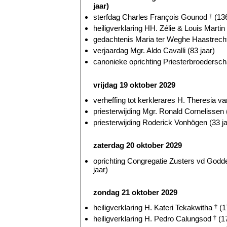
jaar)
sterfdag Charles François Gounod
†
(136
heiligverklaring HH. Zélie & Louis Martin
gedachtenis Maria ter Weghe Haastrecht
verjaardag Mgr. Aldo Cavalli (83 jaar)
canonieke oprichting Priesterbroederscha
vrijdag 19 oktober 2029
verheffing tot kerklerares H. Theresia v
priesterwijding Mgr. Ronald Cornelissen 
priesterwijding Roderick Vonhögen (33 ja
zaterdag 20 oktober 2029
oprichting Congregatie Zusters vd Godde
jaar)
zondag 21 oktober 2029
heiligverklaring H. Kateri Tekakwitha
†
(1
heiligverklaring H. Pedro Calungsod
†
(17